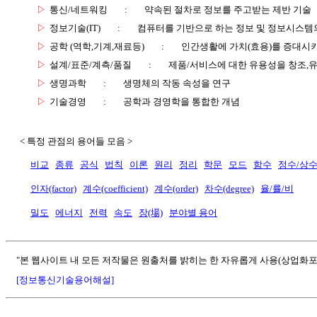
▷
통신/네트워킹
:
약속된 절차로 정보를 주고받는 제반 기술
▷
정보기술(IT)
:
컴퓨터를 기반으로 하는 정보 및 정보시스템의
▷
공학 (역학,기계,재료등)
:
인간생활에 가치(효용)를 증대시
▷
설계/표준/계측/품질
:
제품/서비스에 대한 유용성을 창조,
▷
생명과학
:
생명체의 작동 속성을 연구
▷
기술경영
:
공학과 경영학을 통합한 개념
< 특정 관점의 용어들 모음 >
비교
종류
공식
법칙
이론
원리
정리
학문
모드
함수
정수/상
인자(factor)
계수(coefficient)
계수(order)
차수(degree)
율/률/비
밀도
에너지
전력
속도
장(場)
분야별 용어
"본 웹사이트 내 모든 저작물은 원출처를 밝히는 한 자유롭게 사용(상업화포
[정보통신기술용어해설]