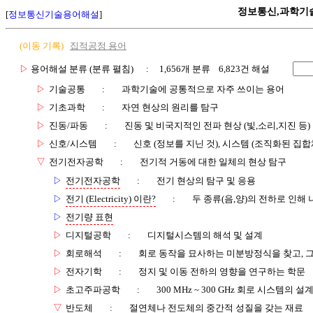
정보통신,과학기
[
정보통신기술용어해설
]
(이동 기록)
집적공정 용어
▷
용어해설 분류 (분류 펼침)
: 1,656개 분류 6,823건 해설
▷
기술공통
:
과학기술에 공통적으로 자주 쓰이는 용어
▷
기초과학
:
자연 현상의 원리를 탐구
▷
진동/파동
:
진동 및 비국지적인 전파 현상 (빛,소리,지진 등)
▷
신호/시스템
:
신호 (정보를 지닌 것), 시스템 (조직화된 집합
▽
전기전자공학
:
전기적 거동에 대한 일체의 현상 탐구
▷
전기전자공학
:
전기 현상의 탐구 및 응용
▷
전기 (Electricity) 이란?
:
두 종류(음,양)의 전하로 인해
▷
전기량 표현
▷
디지털공학
:
디지털시스템의 해석 및 설계
▷
회로해석
:
회로 동작을 묘사하는 미분방정식을 찾고, 그
▷
전자기학
:
정지 및 이동 전하의 영향을 연구하는 학문
▷
초고주파공학
:
300 MHz ~ 300 GHz 회로 시스템의 
▽
반도체
:
절연체나 전도체의 중간적 성질을 갖는 재료