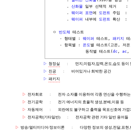
        . 
산화물
 일부 선택적 제거    : 
        . 
웨이퍼
표면
에 
도펀트
 주입  : 
        . 
웨이퍼
 내부에 
도펀트
 확산  : 
  ㅇ 
반도체
 테스트

     - 형태별 : 
웨이퍼
 테스트, 
패키지
 테
     - 항목별 : 
온도
별 테스트(고온, 저온,
                동작별 테스트(
dc
, 
ac
▷
청정실
:
먼지,미립자,압력,온도,습도 등이
▷
진공
:
비어있거나 희박한 공간
▷
패키지
▷
전자회로
:
전자 소자를 이용하여 각종 연산을 수행하는
▷
전기공학
:
전기 에너지의 효율적 생성,분배,이용 등
▷
자동제어
:
외란에도 불구하고 출력을 목표신호에 가깝
▷
전자공학(기타일반)
:
전자공학 관련 기타 일반 용어들
▷
방송/멀티미디어/정보이론
:
다양한 정보의 생성,전달,표현