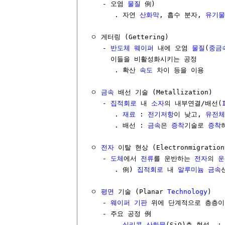
     - 오염 
물질
 例)

        . 자연 
산화막
, 흡수 분자, 
유기물
  ㅇ 게터링 (Gettering)

     - 
반도체 웨이퍼
 내에 오염 
물질
(
중금
       이들을 비활성화시키는 공정

        . 확산 
속도
 차이 등을 이용

  ㅇ 
금속
 배선 기술 (Metallization)

     - 
집적회로
 내 
소자
의 내부연결/배선(
        . 
재료
 : 
전기저항
이 낮고, 
유전체
        . 배선 : 
금속
은 
증착
기술로 
증착
  ㅇ 
전자
 이탈 현상 (Electronmigration)
     - 
도체
에서 
전류
를 운반하는 
전자
의 
운
        . 例) 
집적회로
 내 
알루미늄
금속
  ㅇ 
평면
 기술 (Planar 
Technology
)

     - 
웨이퍼
기판
 위에 단계적으로 층층이
     - 주요 공정 例

        . 
실리콘 산화물
(SiO)층 형성  : 