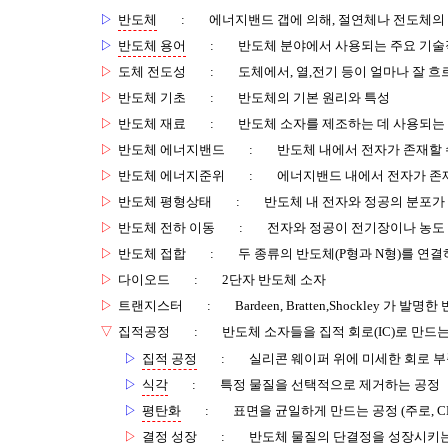
▷
반도체
:
에너지밴드 갭에 의해, 절연체나 전도체의
▷
반도체 용어
:
반도체 분야에서 사용되는 주요 기술
▷
도체 전도성
:
도체에서, 열,전기 등이 얼마나 잘 
▷
반도체 기초
:
반도체의 기본 원리와 특성
▷
반도체 재료
:
반도체 소자를 제조하는 데 사용되는 
▷
반도체 에너지밴드
:
반도체 내에서 전자가 존재할 
▷
반도체 에너지준위
:
에너지밴드 내에서 전자가 존재
▷
반도체 평형상태
:
반도체 내 전자와 정공의 분포가
▷
반도체 전하 이동
:
전자와 정공이 전기장이나 농도
▷
반도체 접합
:
두 종류의 반도체(P형과 N형)를 연
▷
다이오드
:
2단자 반도체 소자
▷
트랜지스터
:
Bardeen, Bratten,Shockley 가 
▽
집적공정
:
반도체 소자들을 집적 회로(IC)로 만드
▷
집적 공정
:
실리콘 웨이퍼 위에 미세한 회로 
▷
식각
:
특정 물질을 선택적으로 제거하는 공정
▷
평탄화
:
표면을 균일하게 만드는 공정 (주로, C
▷
결정 성장
:
반도체 물질의 단결정을 성장시키