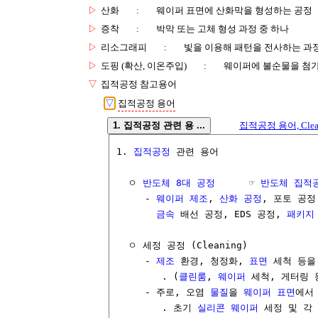
▷
산화
:
웨이퍼 표면에 산화막을 형성하는 공정
▷
증착
:
박막 또는 고체 형성 과정 중 하나
▷
리소그래피
:
빛을 이용해 패턴을 전사하는 과
▷
도핑 (확산, 이온주입)
:
웨이퍼에 불순물을 첨가
▽
집적공정 참고용어
▽
집적공정 용어
1. 집적공정 관련 용 ...
집적공정 용어, Cleani
1. 
집적공정
 관련 용어

  ㅇ 
반도체 8대 공정
      ☞ 
반도체 집적
     - 
웨이퍼 제조
, 
산화 공정
, 포토 공정
금속
 배선 공정, EDS 공정, 
패키지
  ㅇ 세정 공정 (Cleaning)

     - 
제조
 환경, 청정화, 
표면
 세척 등을
        . (
클린룸
, 
웨이퍼
 세척, 게터링 등
     - 주로, 오염 
물질
을 
웨이퍼
표면
에서
        . 초기 
실리콘 웨이퍼
 세정 및 각 