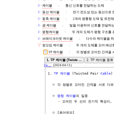
▷
케이블
:
통신 신호를 전달하는 도체
▷
동선 케이블
:
전기 전도성 있는 동선으로 
▷
동축 케이블
:
2개의 원통형 도체 및 유전
▷
광 케이블
:
빛을 이용하여 신호를 전달하
▷
평형케이블
:
두 개의 도체가 평형 구조를
▷
브레이크아웃 케이블
:
다수의 케이블을 하
▽
쌍꼬임 케이블
:
두 개의 도체를 꼬아 배선
▽
TP 케이블
:
각 쌍별로 꼬아진 간격을
1. TP 케이블 (Twiste ...
2. TP 케이블 종류 .
Tw ...
(2024-04-11)
1. 
TP
케이블
 (Twisted Pair 
Cable
)

  ㅇ 각 쌍별로 꼬아진 간격을 서로 다
  ㅇ 
평형 케이블
의 일종 

     - 꼬여진 두 선의 전기적 특성이,
  ㅇ [용어유의]
