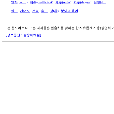
인자(factor)
계수(coefficient)
계수(order)
차수(degree)
율/률/비
밀도
에너지
전력
속도
장(場)
분야별 용어
"본 웹사이트 내 모든 저작물은 원출처를 밝히는 한 자유롭게 사용(상업화포
[정보통신기술용어해설]