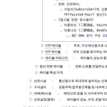
     - 
전화
선로
에서, 

        . 가입자(Subscriber)와 교
TP
(Twisted-Pair) 
동선
(
C
     - (참고할 만한 유사용어)

        . 이중와선 (二重渦線, twis
        . 이중나선 (二重螺線, doub
           .. 例) 
DNA
분자
 구조 
모
▷
UTP 케이블
:
주로, 구내 배선용으로 
▷
STP 케이블
:
외부 간섭을 방지하는 차폐
▷
케이블 카테고리
:
케이블의 성능과 용
▷
동선 전화 케이블
:
전화 신호를 전달하는 
▷
케이블 특성/규격
▷
선로시설
:
통신용으로 옥내외에 설치되는 선로,
▷
구내설비
:
공동주택/업무용건축물 등 내부에 
▷
내해(뢰)시설
:
배전선로 등을 뇌 서지로부터 
▷
선로실장(함체)
:
케이블의 성능, 규격, 전달 속