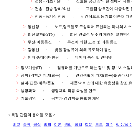
▷
전송 - 기초기술
:
신호를 공간 상의 한 점에서 다른
▷
전송 - 전송 장비/회선
:
교환점 상호간에 다중화된 
▷
전송 - 동기식 전송
:
시간적으로 동기를 이룬채 다
▷
통신망
:
노드,링크들로 구성되어 표현되는 하나의 시
▷
회선교환(PSTN)
:
회선 연결성 위주의 재래의 교환방식
▷
무선/이동통신
:
무선에 의한 고정 및 이동 통신
▷
광통신
:
빛을 광섬유에 의해 유도하여 통신
▷
인터넷/데이터통신
:
데이터 통신 및 인터넷
▷
정보기술(IT)
:
컴퓨터를 기반으로 하는 정보 및 정보시스템의
▷
공학 (역학,기계,재료등)
:
인간생활에 가치(효용)를 증대시
▷
설계/표준/계측/품질
:
제품/서비스에 대한 유용성을 창조,
▷
생명과학
:
생명체의 작동 속성을 연구
▷
기술경영
:
공학과 경영학을 통합한 개념
< 특정 관점의 용어들 모음 >
비교
종류
공식
법칙
이론
원리
정리
학문
모드
함수
정수/상