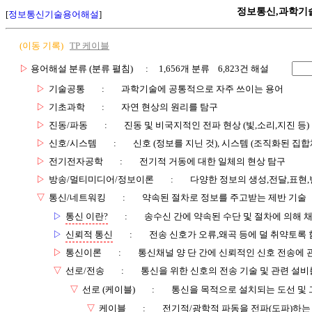
정보통신,과학기
[
정보통신기술용어해설
]
(이동 기록)
TP 케이블
▷
용어해설 분류 (분류 펼침)
: 1,656개 분류 6,823건 해설
▷
기술공통
:
과학기술에 공통적으로 자주 쓰이는 용어
▷
기초과학
:
자연 현상의 원리를 탐구
▷
진동/파동
:
진동 및 비국지적인 전파 현상 (빛,소리,지진 등)
▷
신호/시스템
:
신호 (정보를 지닌 것), 시스템 (조직화된 집합
▷
전기전자공학
:
전기적 거동에 대한 일체의 현상 탐구
▷
방송/멀티미디어/정보이론
:
다양한 정보의 생성,전달,표현
▽
통신/네트워킹
:
약속된 절차로 정보를 주고받는 제반 기술
▷
통신 이란?
:
송수신 간에 약속된 수단 및 절차에 의해 
▷
신뢰적 통신
:
전송 신호가 오류,왜곡 등에 덜 취약토록 
▷
통신이론
:
통신채널 양 단 간에 신뢰적인 신호 전송에
▽
선로/전송
:
통신을 위한 신호의 전송 기술 및 관련 설비
▽
선로 (케이블)
:
통신을 목적으로 설치되는 도선 및 
▽
케이블
:
전기적/광학적 파동을 전파(도파)하는