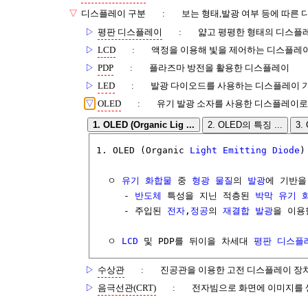
▽
디스플레이 구분
:
보는 형태,발광 여부 등에 따른
▷
평판 디스플레이
:
얇고 평평한 형태의 디스플
▷
LCD
:
액정을 이용해 빛을 제어하는 디스플레
▷
PDP
:
플라즈마 방전을 활용한 디스플레이
▷
LED
:
발광 다이오드를 사용하는 디스플레이 
▽
OLED
:
유기 발광 소자를 사용한 디스플레이로
1. OLED (Organic Lig ...
2. OLED의 특징 ...
3.
1. OLED (Organic 
Light Emitting Diode
)

  ㅇ 
유기 화합물
 중 
형광
물질
의 
발광
에 기반을
     - 
반도체
 특성을 지닌 적층된 
박막
유기 
     - 주입된 
전자
,
정공
의 
재결합
발광
을 이용
  ㅇ 
LCD
 및 PDP를 뒤이을 차세대 
평판 디스플
▷
수상관
:
진공관을 이용한 고전 디스플레이 장
▷
음극선관(CRT)
:
전자빔으로 화면에 이미지를