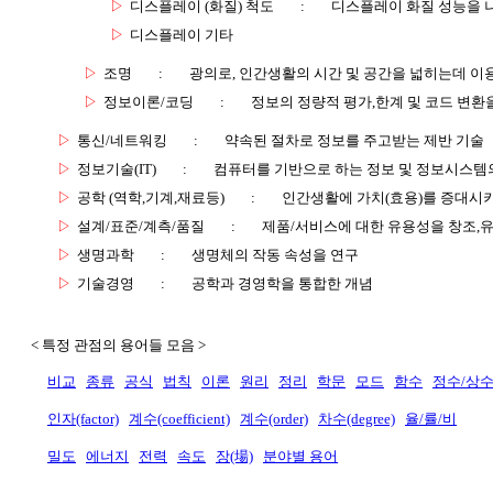
▷
디스플레이 (화질) 척도
:
디스플레이 화질 성능을 
▷
디스플레이 기타
▷
조명
:
광의로, 인간생활의 시간 및 공간을 넓히는데 이
▷
정보이론/코딩
:
정보의 정량적 평가,한계 및 코드 변환
▷
통신/네트워킹
:
약속된 절차로 정보를 주고받는 제반 기술
▷
정보기술(IT)
:
컴퓨터를 기반으로 하는 정보 및 정보시스템의
▷
공학 (역학,기계,재료등)
:
인간생활에 가치(효용)를 증대시
▷
설계/표준/계측/품질
:
제품/서비스에 대한 유용성을 창조,
▷
생명과학
:
생명체의 작동 속성을 연구
▷
기술경영
:
공학과 경영학을 통합한 개념
< 특정 관점의 용어들 모음 >
비교
종류
공식
법칙
이론
원리
정리
학문
모드
함수
정수/상
인자(factor)
계수(coefficient)
계수(order)
차수(degree)
율/률/비
밀도
에너지
전력
속도
장(場)
분야별 용어