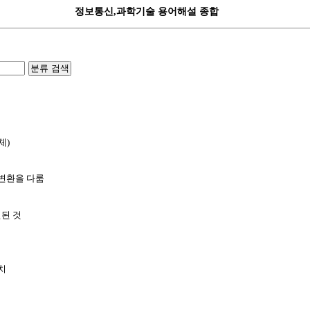
정보통신,과학기술 용어해설 종합
분류 검색
체)
,변환을 다룸
된 것
치