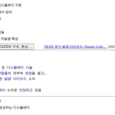
 디스플레이 구분
레이 장치
이
기술
 자발광 특성
 OLED의 구조, 현상 ...
OLED, 유기 발광 다이오드, Organic Ligh ...
(202
 둔 
디스플레이
 기술

화합물
의 외부에 
전압
을 걸고,

한 
발광 다이오드
 소자

레이
 소자로 
인정
되고 있음
치
 생성하는 디스플레이