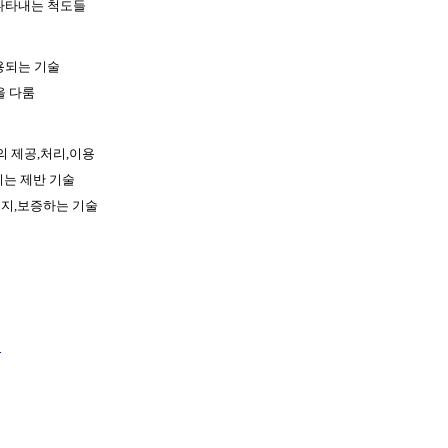
나타내는 척도들
용되는 기술
을 다룸
 제공,처리,이용
키는 제반 기술
유지,보증하는 기술
수