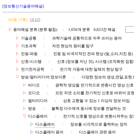
[
정보통신기술용어해설
]
(이동 기록)
OLED
▷
용어해설 분류 (분류 펼침)
: 1,656개 분류 6,823건 해설
▷
기술공통
:
과학기술에 공통적으로 자주 쓰이는 용어
▷
기초과학
:
자연 현상의 원리를 탐구
▷
진동/파동
:
진동 및 비국지적인 전파 현상 (빛,소리,지진 등)
▷
신호/시스템
:
신호 (정보를 지닌 것), 시스템 (조직화된 집합
▷
전기전자공학
:
전기적 거동에 대한 일체의 현상 탐구
▽
방송/멀티미디어/정보이론
:
다양한 정보의 생성,전달,표현
▷
비디오
:
광학적 영상을 전기적으로 변환시킨 영상 신호
▷
오디오
:
모든 자연 소리를 전기적인 신호로 바뀌어 표현
▷
멀티미디어
:
상호 교환될 수 있는 1 이상의 정보 타입
▷
방송
:
불특정 다수에게 동시에 정보를 전달하는 것
▽
디스플레이
:
전기적 신호를 영상으로 변환시켜주는 장
▷
디스플레이
:
정보를 시각적으로 출력하는 장치
▷
디스플레이 용어
:
디스플레이 관련 용어