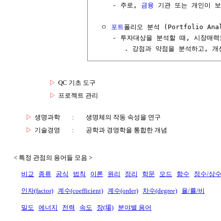
     - 주로, 
금융
 기관 또는 개인이 
  ㅇ 
포트
폴리오 분석 (Portfolio Anal
     - 투자대상을 분석할 때, 시장매
        . 강점과 약점을 분석하고, 
▷
QC 기초 도구
▷
프로젝트 관리
▷
생명과학
:
생명체의 작동 속성을 연구
▷
기술경영
:
공학과 경영학을 통합한 개념
< 특정 관점의 용어들 모음 >
비교
종류
공식
법칙
이론
원리
정리
학문
모드
함수
정수/상
인자(factor)
계수(coefficient)
계수(order)
차수(degree)
율/률/비
밀도
에너지
전력
속도
장(場)
분야별 용어