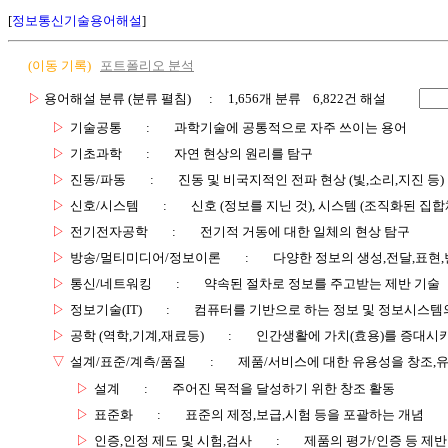
[
정보통신기술용어해설
]
(이동 기록)
포트폴리오 분석
▷
용어해설 분류 (분류 펼침)
: 1,656개 분류 6,822건 해설
▷
기술공통
:
과학기술에 공통적으로 자주 쓰이는 용어
▷
기초과학
:
자연 현상의 원리를 탐구
▷
진동/파동
:
진동 및 비국지적인 전파 현상 (빛,소리,지진 등)
▷
신호/시스템
:
신호 (정보를 지닌 것), 시스템 (조직화된 집합
▷
전기전자공학
:
전기적 거동에 대한 일체의 현상 탐구
▷
방송/멀티미디어/정보이론
:
다양한 정보의 생성,전달,표현
▷
통신/네트워킹
:
약속된 절차로 정보를 주고받는 제반 기술
▷
정보기술(IT)
:
컴퓨터를 기반으로 하는 정보 및 정보시스템의
▷
공학 (역학,기계,재료등)
:
인간생활에 가치(효용)를 증대시
▽
설계/표준/계측/품질
:
제품/서비스에 대한 유용성을 창조,
▷
설계
:
주어진 목적을 달성하기 위한 창조 활동
▷
표준화
:
표준의 제정,보급,시험 등을 포괄하는 개념
▷
인증,인정 제도 및 시험,검사
:
제품의 평가/인증 등 제반