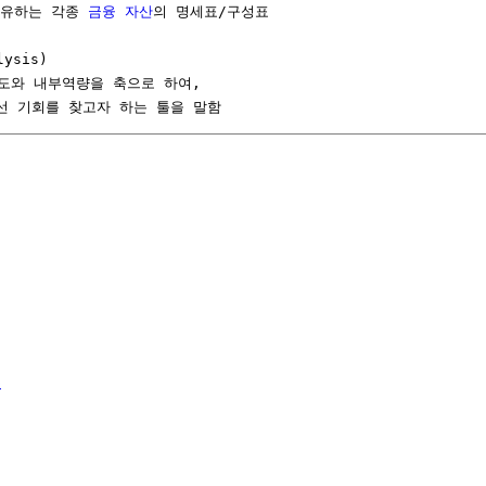
보유하는 각종 
금융
자산
의 명세표/구성표

ysis)

력도와 내부역량을 축으로 하여,

개선 기회를 찾고자 하는 툴을 말함
수