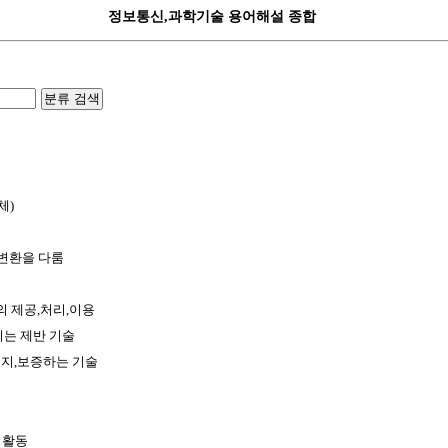
정보통신,과학기술 용어해설 종합
분류 검색
체)
,변환을 다룸
 제공,처리,이용
키는 제반 기술
유지,보증하는 기술
 활동