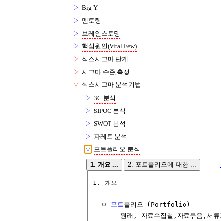
▷
Big Y
▷
멘토링
▷
브레인스토밍
▷
핵심원인(Vital Few)
▷
식스시그마 단계
▷
시그마 수준,측정
▽
식스시그마 분석기법
▷
3C 분석
▷
SIPOC 분석
▷
SWOT 분석
▷
파레토 분석
▽
포트폴리오 분석
1. 개요 ...
2. 포트폴리오에 대한 ...
1. 개요

  ㅇ 
포트
폴리오 (Portfolio)

     - 원래, 자료수집철,자료묶음,서류