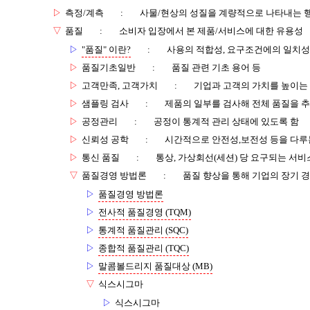
▷
측정/계측
:
사물/현상의 성질을 계량적으로 나타내는 
▽
품질
:
소비자 입장에서 본 제품/서비스에 대한 유용성
▷
"품질" 이란?
:
사용의 적합성, 요구조건에의 일치성
▷
품질기초일반
:
품질 관련 기초 용어 등
▷
고객만족, 고객가치
:
기업과 고객의 가치를 높이는
▷
샘플링 검사
:
제품의 일부를 검사해 전체 품질을 
▷
공정관리
:
공정이 통계적 관리 상태에 있도록 함
▷
신뢰성 공학
:
시간적으로 안전성,보전성 등을 다루
▷
통신 품질
:
통상, 가상회선(세션) 당 요구되는 서비
▽
품질경영 방법론
:
품질 향상을 통해 기업의 장기 
▷
품질경영 방법론
▷
전사적 품질경영 (TQM)
▷
통계적 품질관리 (SQC)
▷
종합적 품질관리 (TQC)
▷
말콤볼드리지 품질대상 (MB)
▽
식스시그마
▷
식스시그마