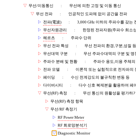
▽
무선/이동통신
:
무선에 의한 고정 및 이동 통신
▽
무선 전파
:
인공적인 도파체 없이 공간을 전파
▷
전파(電波)
:
3,000 GHz 이하의 주파수를 갖는
▷
무선자원관리
:
한정된 전파자원(주파수 희소성
▷
헤르츠
:
주파수 단위
▷
무선 전파 특성
:
무선 전파의 환경,구분,성질 
▷
무선대역 구분
:
무선 주파수대역의 구분 및 명
▷
주파수 분배 및 현황
:
주파수 용도,이용 주체의
▷
전파 모델
:
이론적 또는 실험적으로 전자파의 
▷
페이딩
:
수신 전계강도의 불규칙한 변동 등
▷
다이버시티
:
다수 신호 복제본을 활용하여 페
▽
무선(RF) 측정
:
무선 통신의 원활성을 평가하기
▷
무선(RF) 측정 항목
▽
무선/RF 측정기
▷
RF Power Meter
▷
RF 회로망분석기
▽
Diagnostic Monitor