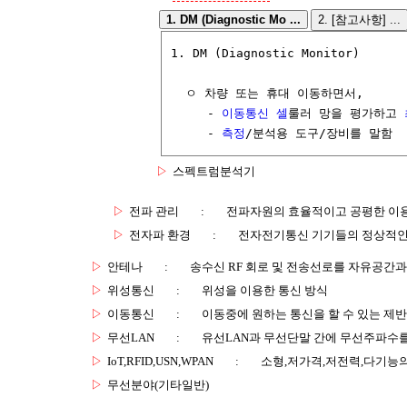
1. DM (Diagnostic Mo ...
2. [참고사항] ...
1. DM (Diagnostic Monitor)

  ㅇ 차량 또는 휴대 이동하면서,

     - 
이동통신 셀
룰러 망을 평가하고 
     - 
측정
/분석용 도구/장비를 말함
▷
스펙트럼분석기
▷
전파 관리
:
전파자원의 효율적이고 공평한 이
▷
전자파 환경
:
전자전기통신 기기들의 정상적인
▷
안테나
:
송수신 RF 회로 및 전송선로를 자유공간
▷
위성통신
:
위성을 이용한 통신 방식
▷
이동통신
:
이동중에 원하는 통신을 할 수 있는 제반
▷
무선LAN
:
유선LAN과 무선단말 간에 무선주파수를
▷
IoT,RFID,USN,WPAN
:
소형,저가격,저전력,다기능
▷
무선분야(기타일반)