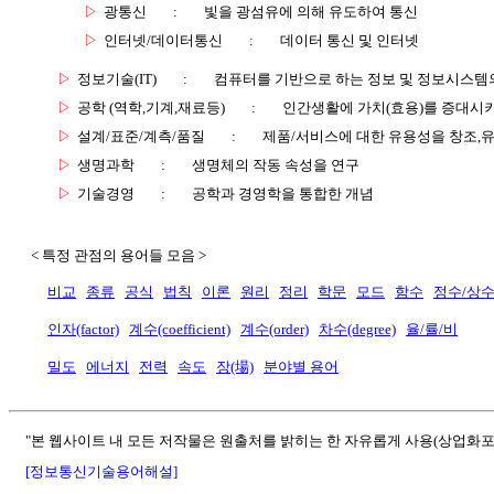
▷
광통신
:
빛을 광섬유에 의해 유도하여 통신
▷
인터넷/데이터통신
:
데이터 통신 및 인터넷
▷
정보기술(IT)
:
컴퓨터를 기반으로 하는 정보 및 정보시스템의
▷
공학 (역학,기계,재료등)
:
인간생활에 가치(효용)를 증대시
▷
설계/표준/계측/품질
:
제품/서비스에 대한 유용성을 창조,
▷
생명과학
:
생명체의 작동 속성을 연구
▷
기술경영
:
공학과 경영학을 통합한 개념
< 특정 관점의 용어들 모음 >
비교
종류
공식
법칙
이론
원리
정리
학문
모드
함수
정수/상
인자(factor)
계수(coefficient)
계수(order)
차수(degree)
율/률/비
밀도
에너지
전력
속도
장(場)
분야별 용어
"본 웹사이트 내 모든 저작물은 원출처를 밝히는 한 자유롭게 사용(상업화포
[정보통신기술용어해설]