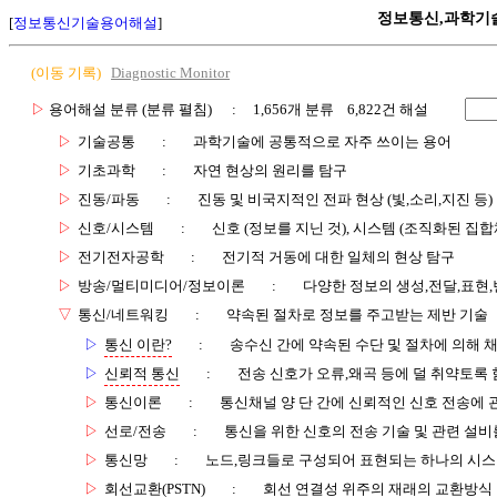
정보통신,과학기
[
정보통신기술용어해설
]
(이동 기록)
Diagnostic Monitor
▷
용어해설 분류 (분류 펼침)
: 1,656개 분류 6,822건 해설
▷
기술공통
:
과학기술에 공통적으로 자주 쓰이는 용어
▷
기초과학
:
자연 현상의 원리를 탐구
▷
진동/파동
:
진동 및 비국지적인 전파 현상 (빛,소리,지진 등)
▷
신호/시스템
:
신호 (정보를 지닌 것), 시스템 (조직화된 집합
▷
전기전자공학
:
전기적 거동에 대한 일체의 현상 탐구
▷
방송/멀티미디어/정보이론
:
다양한 정보의 생성,전달,표현
▽
통신/네트워킹
:
약속된 절차로 정보를 주고받는 제반 기술
▷
통신 이란?
:
송수신 간에 약속된 수단 및 절차에 의해 
▷
신뢰적 통신
:
전송 신호가 오류,왜곡 등에 덜 취약토록 
▷
통신이론
:
통신채널 양 단 간에 신뢰적인 신호 전송에
▷
선로/전송
:
통신을 위한 신호의 전송 기술 및 관련 설비
▷
통신망
:
노드,링크들로 구성되어 표현되는 하나의 시
▷
회선교환(PSTN)
:
회선 연결성 위주의 재래의 교환방식