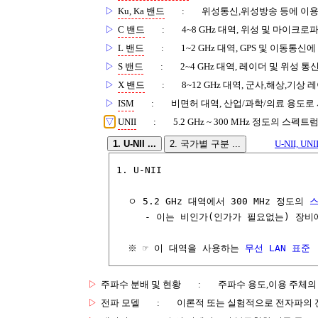
▷
Ku, Ka 밴드
:
위성통신,위성방송 등에 이
▷
C 밴드
:
4~8 GHz 대역, 위성 및 마이크로
▷
L 밴드
:
1~2 GHz 대역, GPS 및 이동통신
▷
S 밴드
:
2~4 GHz 대역, 레이더 및 위성 통
▷
X 밴드
:
8~12 GHz 대역, 군사,해상,기상
▷
ISM
:
비면허 대역, 산업/과학/의료 용도로
▽
UNII
:
5.2 GHz ~ 300 MHz 정도의 스
1. U-NII ...
2. 국가별 구분 ...
U-NII, UNII
1. U-NII

  ㅇ 5.2 GHz 대역에서 300 MHz 정도의 
     - 이는 비인가(인가가 필요없는) 장비
  ※ ☞ 이 대역을 사용하는 
무선 LAN 표준
 
▷
주파수 분배 및 현황
:
주파수 용도,이용 주체의
▷
전파 모델
:
이론적 또는 실험적으로 전자파의 