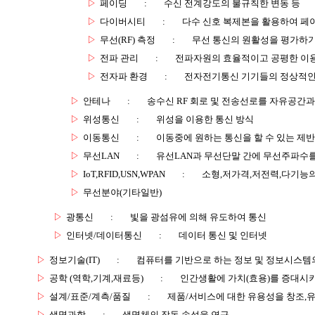
▷
페이딩
:
수신 전계강도의 불규칙한 변동 등
▷
다이버시티
:
다수 신호 복제본을 활용하여 페
▷
무선(RF) 측정
:
무선 통신의 원활성을 평가하기
▷
전파 관리
:
전파자원의 효율적이고 공평한 이
▷
전자파 환경
:
전자전기통신 기기들의 정상적인
▷
안테나
:
송수신 RF 회로 및 전송선로를 자유공간
▷
위성통신
:
위성을 이용한 통신 방식
▷
이동통신
:
이동중에 원하는 통신을 할 수 있는 제반
▷
무선LAN
:
유선LAN과 무선단말 간에 무선주파수를
▷
IoT,RFID,USN,WPAN
:
소형,저가격,저전력,다기능
▷
무선분야(기타일반)
▷
광통신
:
빛을 광섬유에 의해 유도하여 통신
▷
인터넷/데이터통신
:
데이터 통신 및 인터넷
▷
정보기술(IT)
:
컴퓨터를 기반으로 하는 정보 및 정보시스템의
▷
공학 (역학,기계,재료등)
:
인간생활에 가치(효용)를 증대시
▷
설계/표준/계측/품질
:
제품/서비스에 대한 유용성을 창조,
▷
생명과학
:
생명체의 작동 속성을 연구