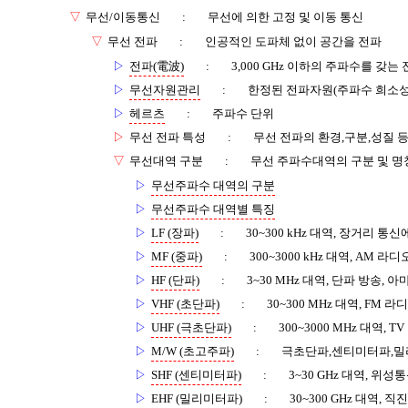
▽
무선/이동통신
:
무선에 의한 고정 및 이동 통신
▽
무선 전파
:
인공적인 도파체 없이 공간을 전파
▷
전파(電波)
:
3,000 GHz 이하의 주파수를 갖는
▷
무선자원관리
:
한정된 전파자원(주파수 희소성
▷
헤르츠
:
주파수 단위
▷
무선 전파 특성
:
무선 전파의 환경,구분,성질 
▽
무선대역 구분
:
무선 주파수대역의 구분 및 명
▷
무선주파수 대역의 구분
▷
무선주파수 대역별 특징
▷
LF (장파)
:
30~300 kHz 대역, 장거리 통
▷
MF (중파)
:
300~3000 kHz 대역, AM 
▷
HF (단파)
:
3~30 MHz 대역, 단파 방송, 
▷
VHF (초단파)
:
30~300 MHz 대역, FM 
▷
UHF (극초단파)
:
300~3000 MHz 대역, 
▷
M/W (초고주파)
:
극초단파,센티미터파,밀리파
▷
SHF (센티미터파)
:
3~30 GHz 대역, 위
▷
EHF (밀리미터파)
:
30~300 GHz 대역, 