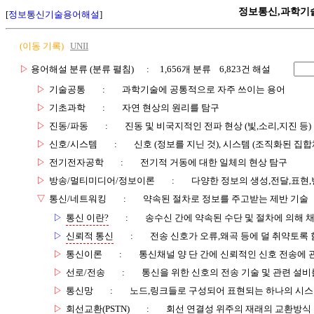
정보통신,과학기
[
정보통신기술용어해설
]
(이동 기록)
UNII
▷
용어해설 분류 (분류 펼침)
: 1,656개 분류 6,823건 해설
▷
기술공통
:
과학기술에 공통적으로 자주 쓰이는 용어
▷
기초과학
:
자연 현상의 원리를 탐구
▷
진동/파동
:
진동 및 비국지적인 전파 현상 (빛,소리,지진 등)
▷
신호/시스템
:
신호 (정보를 지닌 것), 시스템 (조직화된 집합
▷
전기전자공학
:
전기적 거동에 대한 일체의 현상 탐구
▷
방송/멀티미디어/정보이론
:
다양한 정보의 생성,전달,표현
▽
통신/네트워킹
:
약속된 절차로 정보를 주고받는 제반 기술
▷
통신 이란?
:
송수신 간에 약속된 수단 및 절차에 의해 
▷
신뢰적 통신
:
전송 신호가 오류,왜곡 등에 덜 취약토록 
▷
통신이론
:
통신채널 양 단 간에 신뢰적인 신호 전송에
▷
선로/전송
:
통신을 위한 신호의 전송 기술 및 관련 설비
▷
통신망
:
노드,링크들로 구성되어 표현되는 하나의 시
▷
회선교환(PSTN)
:
회선 연결성 위주의 재래의 교환방식