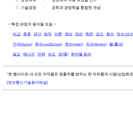
▷
기술경영
:
공학과 경영학을 통합한 개념
< 특정 관점의 용어들 모음 >
비교
종류
공식
법칙
이론
원리
정리
학문
모드
함수
정수/상
인자(factor)
계수(coefficient)
계수(order)
차수(degree)
율/률/비
밀도
에너지
전력
속도
장(場)
분야별 용어
"본 웹사이트 내 모든 저작물은 원출처를 밝히는 한 자유롭게 사용(상업화포
[정보통신기술용어해설]