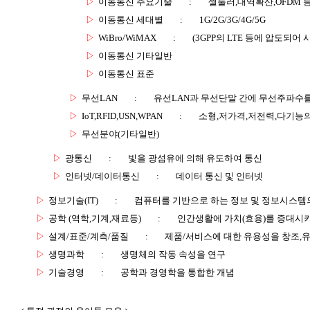
▷
이동통신 주요기술
:
셀룰러,대역확산,OFDM 
▷
이동통신 세대별
:
1G/2G/3G/4G/5G
▷
WiBro/WiMAX
:
(3GPP의 LTE 등에 압도되어 
▷
이동통신 기타일반
▷
이동통신 표준
▷
무선LAN
:
유선LAN과 무선단말 간에 무선주파수를
▷
IoT,RFID,USN,WPAN
:
소형,저가격,저전력,다기능
▷
무선분야(기타일반)
▷
광통신
:
빛을 광섬유에 의해 유도하여 통신
▷
인터넷/데이터통신
:
데이터 통신 및 인터넷
▷
정보기술(IT)
:
컴퓨터를 기반으로 하는 정보 및 정보시스템의
▷
공학 (역학,기계,재료등)
:
인간생활에 가치(효용)를 증대시
▷
설계/표준/계측/품질
:
제품/서비스에 대한 유용성을 창조,
▷
생명과학
:
생명체의 작동 속성을 연구
▷
기술경영
:
공학과 경영학을 통합한 개념