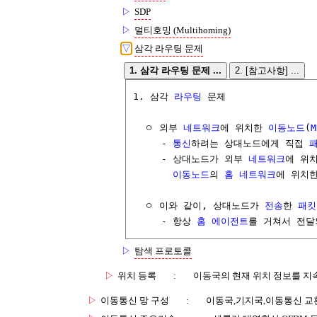
▷
SDP
▷
멀티호밍 (Multihoming)
▽
삼각 라우팅 문제
1. 삼각 라우팅 문제 ...
2. [참고사항] ...
1. 삼각 
라우팅
 문제

  ㅇ 외부 
네트워크
에 위치한 
이동노드
(
M
     - 
통신
하려는 상대노드에게 직접 
     - 상대노드가 외부 
네트워크
에 위
이동노드
의 
홈 네트워크
에 위치한
  ㅇ 이와 같이, 상대노드가 
전송
한 
패킷
     - 항상 
홈 에이전트
를 거쳐서 전달
▷
탐색 프로토콜
▷
위치 등록
:
이동국의 현재 위치 정보를 지
▷
이동통신 망 구성
:
이동국,기지국,이동통신 교