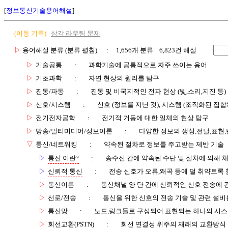
[
정보통신기술용어해설
]
(이동 기록)
삼각 라우팅 문제
▷
용어해설 분류 (분류 펼침)
: 1,656개 분류 6,823건 해설
▷
기술공통
:
과학기술에 공통적으로 자주 쓰이는 용어
▷
기초과학
:
자연 현상의 원리를 탐구
▷
진동/파동
:
진동 및 비국지적인 전파 현상 (빛,소리,지진 등)
▷
신호/시스템
:
신호 (정보를 지닌 것), 시스템 (조직화된 집합
▷
전기전자공학
:
전기적 거동에 대한 일체의 현상 탐구
▷
방송/멀티미디어/정보이론
:
다양한 정보의 생성,전달,표현
▽
통신/네트워킹
:
약속된 절차로 정보를 주고받는 제반 기술
▷
통신 이란?
:
송수신 간에 약속된 수단 및 절차에 의해 
▷
신뢰적 통신
:
전송 신호가 오류,왜곡 등에 덜 취약토록 
▷
통신이론
:
통신채널 양 단 간에 신뢰적인 신호 전송에
▷
선로/전송
:
통신을 위한 신호의 전송 기술 및 관련 설비
▷
통신망
:
노드,링크들로 구성되어 표현되는 하나의 시
▷
회선교환(PSTN)
:
회선 연결성 위주의 재래의 교환방식