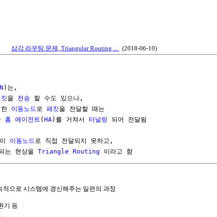
삼각 라우팅 문제, Triangular Routing ...
(2018-06-10)
N
)는,

패킷
을 
전송
 할 수도 있으나,

치한 
이동노드
로 
패킷
을 전달할 때는

 
홈 에이전트
(
HA
)를 거쳐서 
터널링
 되어 전달됨

이 
이동노드
로 직접 전달되지 못하고,

되는 현상을 
Triangle
Routing
 이라고 함
속적으로 시스템에 갱신해주는 일련의 과정
환기 등