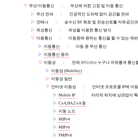
▽
무선/이동통신
:
무선에 의한 고정 및 이동 통신
▷
무선 전파
:
인공적인 도파체 없이 공간을 전파
▷
안테나
:
송수신 RF 회로 및 전송선로를 자유공간
▷
위성통신
:
위성을 이용한 통신 방식
▽
이동통신
:
이동중에 원하는 통신을 할 수 있는 제반
▷
이동통신
:
이동 중 무선 통신
▷
이동통신 용어
▽
이동성
:
언제 어디서나 누구나 자유롭게 통신할
▷
이동성 (Mobility)
▷
이동성 일반
▽
인터넷 이동성
:
인터넷 프로토콜 IP에 이
▷
Mobile IP
:
지리적 위치에 상관없이 특
▷
CoA,HA,CoA 등
▷
이동 노드
▷
MIPv4
▷
MIPv6
▷
FMIPv6