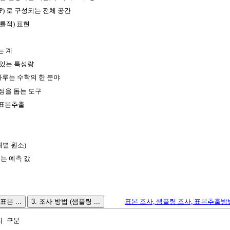
 P) 로 구성되는 전체 공간
률적) 표현
는 계
 있는 특성량
다루는 수학의 한 분야
정을 돕는 도구
 표본추출
개별 원소)
는 예측 값
표본 ...
3. 조사 방법 (샘플링 ...
표본 조사, 샘플링 조사, 표본추출방법, 
의 구분
