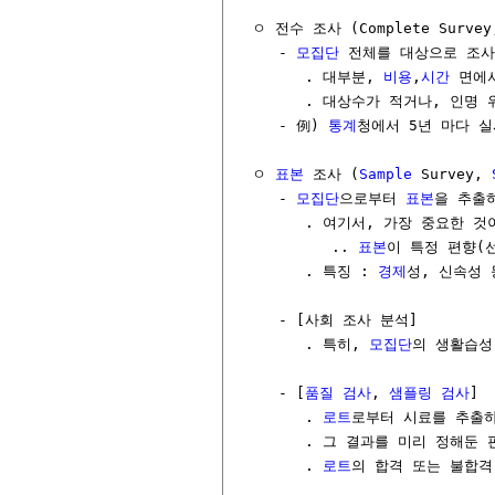
  ㅇ 전수 조사 (Complete Survey,
     - 
모집단
 전체를 대상으로 조사

        . 대부분, 
비용
,
시간
 면에
        . 대상수가 적거나, 인명
     - 例) 
통계
청에서 5년 마다 실
  ㅇ 
표본
 조사 (
Sample
 Survey, 
     - 
모집단
으로부터 
표본
을 추출
        . 여기서, 가장 중요한 
           .. 
표본
이 특정 편향(
        . 특징 : 
경제
성, 신속성 등
     - [사회 조사 분석]

        . 특히, 
모집단
의 생활습성
     - [
품질 검사
, 
샘플링 검사
]

        . 
로트
로부터 시료를 추출하
        . 그 결과를 미리 정해둔
        . 
로트
의 합격 또는 불합격