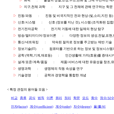
▷
화학
:
물질의 성질,조성,구조,변화 및 그에 수반하는 에
▷
지구,천체 과학
:
지구 및 그 천체에 관해 연구하는 학문
▷
진동/파동
:
진동 및 비국지적인 전파 현상 (빛,소리,지진 등)
▷
신호/시스템
:
신호 (정보를 지닌 것), 시스템 (조직화된 집합
▷
전기전자공학
:
전기적 거동에 대한 일체의 현상 탐구
▷
방송/멀티미디어/정보이론
:
다양한 정보의 생성,전달,표현
▷
통신/네트워킹
:
약속된 절차로 정보를 주고받는 제반 기술
▷
정보기술(IT)
:
컴퓨터를 기반으로 하는 정보 및 정보시스템의
▷
공학 (역학,기계,재료등)
:
인간생활에 가치(효용)를 증대시
▷
설계/표준/계측/품질
:
제품/서비스에 대한 유용성을 창조,
▷
생명과학
:
생명체의 작동 속성을 연구
▷
기술경영
:
공학과 경영학을 통합한 개념
< 특정 관점의 용어들 모음 >
비교
종류
공식
법칙
이론
원리
정리
학문
모드
함수
정수/상
인자(factor)
계수(coefficient)
계수(order)
차수(degree)
율/률/비