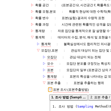
▷
확률 공간
:
(표본공간 Ω, 사건공간 F, 확률측도
▷
확률 모형,분포
:
확률적 현상에 대한 수학적(확
▷
확률 변수
:
표본(실험) 결과의 수량적 표현
▷
확률 과정
:
시간에 관련된 확률적인 성격을 갖
▷
통계량
:
자료 집단을 통계적으로 잘 설명할 수
▽
통계학
:
데이터의 수집, 분석, 해석 및 표현을 
▷
통계학
:
불확실성에서도 합리적인 의사결
▽
모집단,표본
:
관심의 대상이 되는 집단 및
▷
모집단
:
관심 대상이 되는 전체
▷
모수
:
모집단 분포를 규정짓는 특성치
▷
표본
:
모집단의 일부 (표본공간 상의 
▷
통계량
:
표본의 특성을 나타내는 값 또
▽
표본 추출
:
표본을 추출하는 행위
▽
표본 조사 (표본추출방법)
1. 조사 방법 (Sampli ...
2. 표본 추출 / 
1. 조사 방법 (
Sampling
 Method)