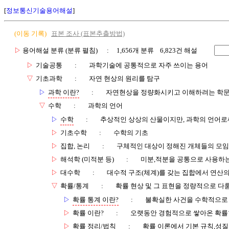
[
정보통신기술용어해설
]
(이동 기록)
표본 조사 (표본추출방법)
▷
용어해설 분류 (분류 펼침)
: 1,656개 분류 6,823건 해설
▷
기술공통
:
과학기술에 공통적으로 자주 쓰이는 용어
▽
기초과학
:
자연 현상의 원리를 탐구
▷
과학 이란?
:
자연현상을 정량화시키고 이해하려는 학
▽
수학
:
과학의 언어
▷
수학
:
추상적인 상상의 산물이지만, 과학의 언어로
▷
기초수학
:
수학의 기초
▷
집합, 논리
:
구체적인 대상이 정해진 개체들의 모임
▷
해석학 (미적분 등)
:
미분,적분을 공통으로 사용하는
▷
대수학
:
대수적 구조(체계)를 갖는 집합에서 연산
▽
확률/통계
:
확률 현상 및 그 표현을 정량적으로 다
▷
확률 통계 이란?
:
불확실한 사건을 수학적으로
▷
확률 이란?
:
오랫동안 경험적으로 쌓아온 확률
▷
확률 정리/법칙
:
확률 이론에서 기본 규칙,성질