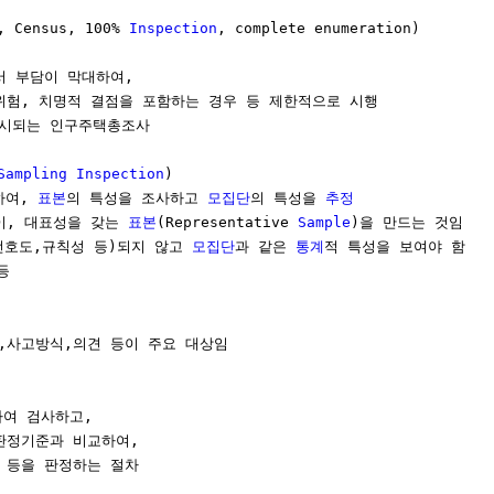
 Census, 100% 
Inspection
, complete enumeration)

서 부담이 막대하여,

 위험, 치명적 결점을 포함하는 경우 등 제한적으로 시행

시되는 인구주택총조사

Sampling Inspection
) 

하여, 
표본
의 특성을 조사하고 
모집단
의 특성을 
추정
것이, 대표성을 갖는 
표본
(Representative 
Sample
)을 만드는 것임

선호도,규칙성 등)되지 않고 
모집단
과 같은 
통계
적 특성을 보여야 함



,사고방식,의견 등이 주요 대상임

여 검사하고, 

 판정기준과 비교하여,

 등을 판정하는 절차
