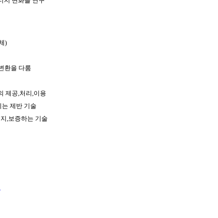
너지 변화를 연구
체)
,변환을 다룸
 제공,처리,이용
키는 제반 기술
유지,보증하는 기술
수