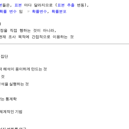
본
들은, 
표본
 마다 달라지므로 (
표본 추출
 변동),

확률 변수
 임  ☞ 
확률변수
, 
확률분포


과정을 직접 행하는 것이 아니라,

 현재 조사 목적에 간접적으로 이용하는 것
 집단
적 해석이 용이하게 만드는 것
 것
분석을 실행하는 것
않는 통계학
 체계적인 기법