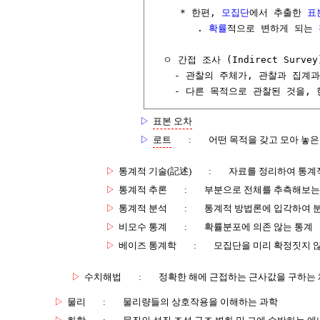
     * 한편, 
모집단
에서 추출한 
표
        . 
확률
적으로 변하게 되는 
  ㅇ 간접 조사 (Indirect Survey)
    - 관찰의 주체가, 관찰과 집계
    - 다른 목적으로 관찰된 것을,
▷
표본 오차
▷
로트
:
어떤 목적을 갖고 모아 놓은
▷
통계적 기술(記述)
:
자료를 정리하여 통계
▷
통계적 추론
:
부분으로 전체를 추측해보는
▷
통계적 분석
:
통계적 방법론에 입각하여 
▷
비모수 통계
:
확률분포에 의존 않는 통계
▷
베이즈 통계학
:
모집단을 미리 확정짓지 
▷
수치해법
:
정확한 해에 근접하는 근사값을 구하는
▷
물리
:
물리량들의 상호작용을 이해하는 과학