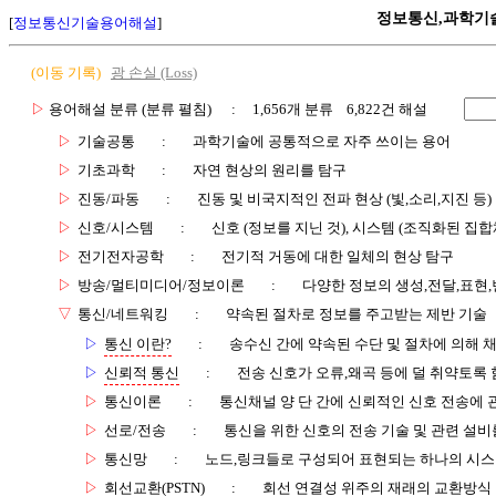
정보통신,과학기
[
정보통신기술용어해설
]
(이동 기록)
광 손실 (Loss)
▷
용어해설 분류 (분류 펼침)
: 1,656개 분류 6,822건 해설
▷
기술공통
:
과학기술에 공통적으로 자주 쓰이는 용어
▷
기초과학
:
자연 현상의 원리를 탐구
▷
진동/파동
:
진동 및 비국지적인 전파 현상 (빛,소리,지진 등)
▷
신호/시스템
:
신호 (정보를 지닌 것), 시스템 (조직화된 집합
▷
전기전자공학
:
전기적 거동에 대한 일체의 현상 탐구
▷
방송/멀티미디어/정보이론
:
다양한 정보의 생성,전달,표현
▽
통신/네트워킹
:
약속된 절차로 정보를 주고받는 제반 기술
▷
통신 이란?
:
송수신 간에 약속된 수단 및 절차에 의해 
▷
신뢰적 통신
:
전송 신호가 오류,왜곡 등에 덜 취약토록 
▷
통신이론
:
통신채널 양 단 간에 신뢰적인 신호 전송에
▷
선로/전송
:
통신을 위한 신호의 전송 기술 및 관련 설비
▷
통신망
:
노드,링크들로 구성되어 표현되는 하나의 시
▷
회선교환(PSTN)
:
회선 연결성 위주의 재래의 교환방식