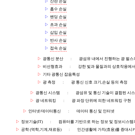
▷
산란 손실
▷
흡수 손실
▷
밴딩 손실
▷
초과 손실
▷
삽입 손실
▷
반사 손실
▷
접속 손실
▷
광통신 분산
:
광섬유 내에서 진행하는 광 펄스의
▷
비선형효과
:
강한 빛과 물질과의 상호작용에서
▷
기타 광통신 잡음특성
▷
광 측정
:
광 통신 신호 크기,손실 등의 측정
▷
광통신 시스템
:
광섬유 및 통신 기술이 결합된 시
▷
광 네트워킹
:
광 파장 단위에 의한 네트워킹 구현
▷
인터넷/데이터통신
:
데이터 통신 및 인터넷
▷
정보기술(IT)
:
컴퓨터를 기반으로 하는 정보 및 정보시스템의
▷
공학 (역학,기계,재료등)
:
인간생활에 가치(효용)를 증대시