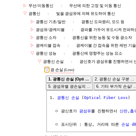
▷
무선/이동통신
:
무선에 의한 고정 및 이동 통신
▽
광통신
:
빛을 광섬유에 의해 유도하여 통신
▷
광통신 기초/일반
:
광통신 도파원리, 모드 등
▷
광섬유/광케이블
:
광파를 가두어 유도시켜 전파하
▷
광통신 소자
:
광통신을 위한 능동 및 수동 광소자
▷
광케이블 접속
:
광케이블 간 접속을 위한 제반 기술
▽
광통신 성능
:
광통신에 영향주는 성능 요소
▽
광통신 손실
:
광신호가 광섬유를 진행하면서 산
▽
광 손실 (Loss)
1. 광통신 손실 (Opti ...
2. 광통신 손실 구분 ...
5. 광섬유별 광손실의 ...
6. 기타 부가적 손실/ ..
1. 
광통신
손실
 (
Optical Fiber
Loss
)

  ㅇ 광신호가 
광섬유
를 진행하면서 
산란
,
흡
  ㅇ 표시단위 : 통상, 거리에 따른 
손실
d