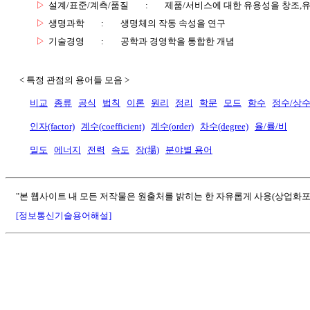
▷
설계/표준/계측/품질
:
제품/서비스에 대한 유용성을 창조,
▷
생명과학
:
생명체의 작동 속성을 연구
▷
기술경영
:
공학과 경영학을 통합한 개념
< 특정 관점의 용어들 모음 >
비교
종류
공식
법칙
이론
원리
정리
학문
모드
함수
정수/상
인자(factor)
계수(coefficient)
계수(order)
차수(degree)
율/률/비
밀도
에너지
전력
속도
장(場)
분야별 용어
"본 웹사이트 내 모든 저작물은 원출처를 밝히는 한 자유롭게 사용(상업화포
[정보통신기술용어해설]