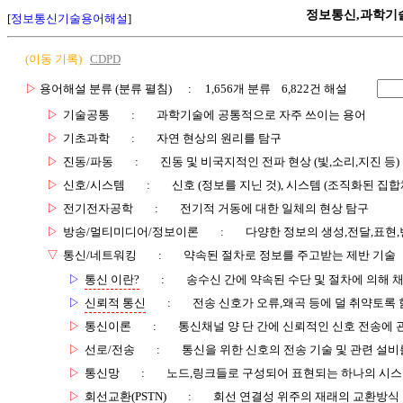
정보통신,과학기
[
정보통신기술용어해설
]
(이동 기록)
CDPD
▷
용어해설 분류 (분류 펼침)
: 1,656개 분류 6,822건 해설
▷
기술공통
:
과학기술에 공통적으로 자주 쓰이는 용어
▷
기초과학
:
자연 현상의 원리를 탐구
▷
진동/파동
:
진동 및 비국지적인 전파 현상 (빛,소리,지진 등)
▷
신호/시스템
:
신호 (정보를 지닌 것), 시스템 (조직화된 집합
▷
전기전자공학
:
전기적 거동에 대한 일체의 현상 탐구
▷
방송/멀티미디어/정보이론
:
다양한 정보의 생성,전달,표현
▽
통신/네트워킹
:
약속된 절차로 정보를 주고받는 제반 기술
▷
통신 이란?
:
송수신 간에 약속된 수단 및 절차에 의해 
▷
신뢰적 통신
:
전송 신호가 오류,왜곡 등에 덜 취약토록 
▷
통신이론
:
통신채널 양 단 간에 신뢰적인 신호 전송에
▷
선로/전송
:
통신을 위한 신호의 전송 기술 및 관련 설비
▷
통신망
:
노드,링크들로 구성되어 표현되는 하나의 시
▷
회선교환(PSTN)
:
회선 연결성 위주의 재래의 교환방식