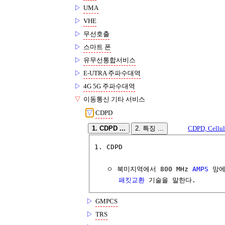
▷
UMA
▷
VHE
▷
무선호출
▷
스마트 폰
▷
유무선통합서비스
▷
E-UTRA 주파수대역
▷
4G 5G 주파수대역
▽
이동통신 기타 서비스
▽
CDPD
1. CDPD ...
2. 특징 ...
CDPD, Cellula
1. CDPD

   ㅇ 북미지역에서 800 MHz 
AMPS
 망에
패킷교환
 기술을 말한다.
▷
GMPCS
▷
TRS