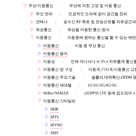
▽
무선/이동통신
:
무선에 의한 고정 및 이동 통신
▷
무선 전파
:
인공적인 도파체 없이 공간을 전파
▷
안테나
:
송수신 RF 회로 및 전송선로를 자유공간
▷
위성통신
:
위성을 이용한 통신 방식
▽
이동통신
:
이동중에 원하는 통신을 할 수 있는 제반
▷
이동통신
:
이동 중 무선 통신
▷
이동통신 용어
▷
이동성
:
언제 어디서나 누구나 자유롭게 통신할
▷
이동통신 망 구성
:
이동국,기지국,이동통신 교
▷
이동통신 주요기술
:
셀룰러,대역확산,OFDM 
▷
이동통신 세대별
:
1G/2G/3G/4G/5G
▷
WiBro/WiMAX
:
(3GPP의 LTE 등에 압도되어 
▽
이동통신 기타일반
▷
HDR
▷
MTS
▷
MVNO
▷
SMS