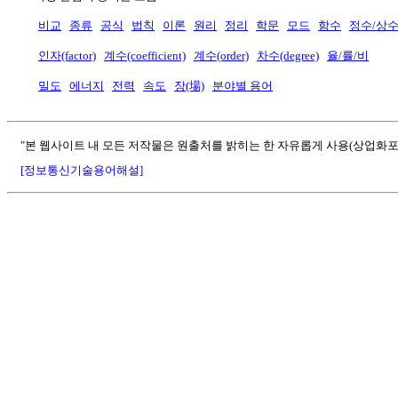
비교
종류
공식
법칙
이론
원리
정리
학문
모드
함수
정수/상
인자(factor)
계수(coefficient)
계수(order)
차수(degree)
율/률/비
밀도
에너지
전력
속도
장(場)
분야별 용어
"본 웹사이트 내 모든 저작물은 원출처를 밝히는 한 자유롭게 사용(상업화포
[정보통신기술용어해설]