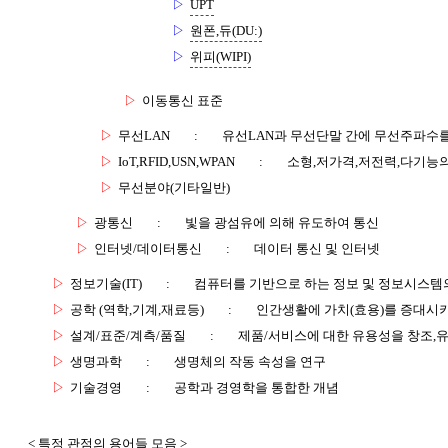
▷
UPT
▷
원폰,듀(DU:)
▷
위피(WIPI)
▷
이동통신 표준
▷
무선LAN
:
유선LAN과 무선단말 간에 무선주파수를
▷
IoT,RFID,USN,WPAN
:
소형,저가격,저전력,다기능
▷
무선분야(기타일반)
▷
광통신
:
빛을 광섬유에 의해 유도하여 통신
▷
인터넷/데이터통신
:
데이터 통신 및 인터넷
▷
정보기술(IT)
:
컴퓨터를 기반으로 하는 정보 및 정보시스템의
▷
공학 (역학,기계,재료등)
:
인간생활에 가치(효용)를 증대시
▷
설계/표준/계측/품질
:
제품/서비스에 대한 유용성을 창조,
▷
생명과학
:
생명체의 작동 속성을 연구
▷
기술경영
:
공학과 경영학을 통합한 개념
< 특정 관점의 용어들 모음 >