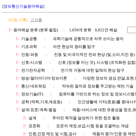
[
정보통신기술용어해설
]
(이동 기록)
고장률
▷
용어해설 분류 (분류 펼침)
: 1,656개 분류 6,822건 해설
▷
기술공통
:
과학기술에 공통적으로 자주 쓰이는 용어
▷
기초과학
:
자연 현상의 원리를 탐구
▷
진동/파동
:
진동 및 비국지적인 전파 현상 (빛,소리,지진 등)
▷
신호/시스템
:
신호 (정보를 지닌 것), 시스템 (조직화된 집합
▷
전기전자공학
:
전기적 거동에 대한 일체의 현상 탐구
▷
방송/멀티미디어/정보이론
:
다양한 정보의 생성,전달,표현
▷
통신/네트워킹
:
약속된 절차로 정보를 주고받는 제반 기술
▷
정보기술(IT)
:
컴퓨터를 기반으로 하는 정보 및 정보시스템의
▷
공학 (역학,기계,재료등)
:
인간생활에 가치(효용)를 증대시
▽
설계/표준/계측/품질
:
제품/서비스에 대한 유용성을 창조,
▷
설계
:
주어진 목적을 달성하기 위한 창조 활동
▷
표준화
:
표준의 제정,보급,시험 등을 포괄하는 개념
▷
인증,인정 제도 및 시험,검사
:
제품의 평가/인증 등 제반