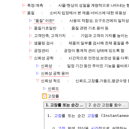
▷
측정/계측
:
사물/현상의 성질을 계량적으로 나타내는 
▽
품질
:
소비자 입장에서 본 제품/서비스에 대한 유용성
▷
"품질" 이란?
:
사용의 적합성, 요구조건에의 일치성
▷
품질기초일반
:
품질 관련 기초 용어 등
▷
고객만족, 고객가치
:
기업과 고객의 가치를 높이는
▷
샘플링 검사
:
제품의 일부를 검사해 전체 품질을 
▷
공정관리
:
공정이 통계적 관리 상태에 있도록 함
▽
신뢰성 공학
:
시간적으로 안전성,보전성 등을 다루
▷
신뢰성
:
일정 기간 동안 주어진 기능을 올바르
▷
신뢰성 공학 용어
▽
신뢰성 척도
:
신뢰도,고장률,가용도,평균수명 
▷
신뢰도
▽
고장률
1. 고장률 또는 순간 ...
2. 순간 고장률 함수 ...
1. 
고장
률 또는 순간 
고장
률 (Instantaneo
  ㅇ 
고장
 발생 양상을 
시간
적으로 설명하는 