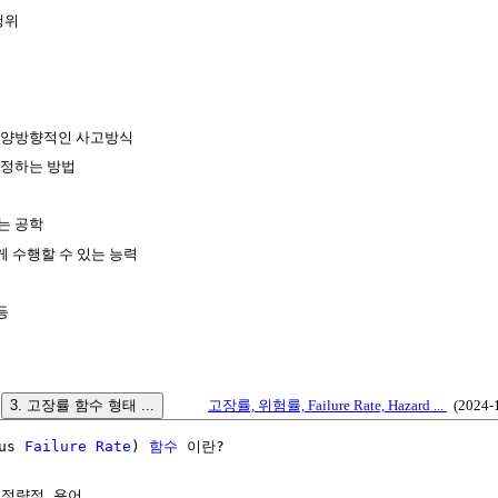
행위
 양방향적인 사고방식
추정하는 방법
는 공학
게 수행할 수 있는 능력
등
3. 고장률 함수 형태 ...
고장률, 위험률, Failure Rate, Hazard ...
(2024-1
us 
Failure
Rate
) 
함수
 이란?

정량적 용어
