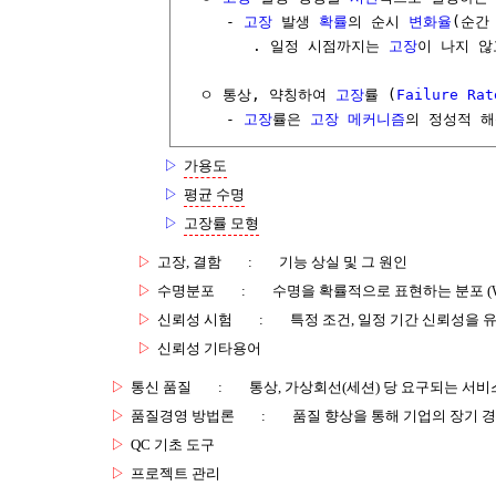
     - 
고장
 발생 
확률
의 순시 
변화율
(순간
        . 일정 시점까지는 
고장
이 나지 않
  ㅇ 통상, 약칭하여 
고장
률 (
Failure
Rat
     - 
고장
률은 
고장
메커니즘
의 정성적 
▷
가용도
▷
평균 수명
▷
고장률 모형
▷
고장, 결함
:
기능 상실 및 그 원인
▷
수명분포
:
수명을 확률적으로 표현하는 분포 (Wei
▷
신뢰성 시험
:
특정 조건, 일정 기간 신뢰성을
▷
신뢰성 기타용어
▷
통신 품질
:
통상, 가상회선(세션) 당 요구되는 서비
▷
품질경영 방법론
:
품질 향상을 통해 기업의 장기 
▷
QC 기초 도구
▷
프로젝트 관리