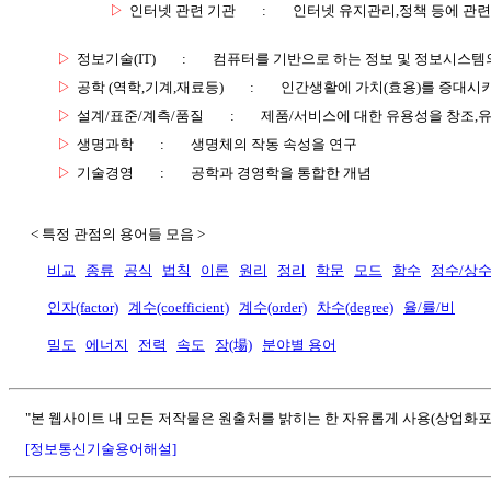
▷
인터넷 관련 기관
:
인터넷 유지관리,정책 등에 관련
▷
정보기술(IT)
:
컴퓨터를 기반으로 하는 정보 및 정보시스템의
▷
공학 (역학,기계,재료등)
:
인간생활에 가치(효용)를 증대시
▷
설계/표준/계측/품질
:
제품/서비스에 대한 유용성을 창조,
▷
생명과학
:
생명체의 작동 속성을 연구
▷
기술경영
:
공학과 경영학을 통합한 개념
< 특정 관점의 용어들 모음 >
비교
종류
공식
법칙
이론
원리
정리
학문
모드
함수
정수/상
인자(factor)
계수(coefficient)
계수(order)
차수(degree)
율/률/비
밀도
에너지
전력
속도
장(場)
분야별 용어
"본 웹사이트 내 모든 저작물은 원출처를 밝히는 한 자유롭게 사용(상업화포
[정보통신기술용어해설]