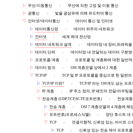
▷
무선/이동통신
:
무선에 의한 고정 및 이동 통신
▷
광통신
:
빛을 광섬유에 의해 유도하여 통신
▽
인터넷/데이터통신
:
데이터 통신 및 인터넷
▷
데이터통신망
:
데이터 위주의 네트워크
▷
인터넷
:
세계 최대 전산망
▷
데이터 네트워크 설계
:
데이터망 내 장비,트래픽을
▷
데이터 단위
:
데이터망 내 전달되는 데이터 구분명
▷
프로토콜/계층
:
프로토콜 및 계층화에 대한 일반적
▷
데이터 링크
:
OSI 계층모델 상에서 2 계층
▽
TCP/IP
:
TCP 및 IP 프로토콜을 중심으로 한 일련
▷
TCP/IP 이란?
:
TCP/IP 라는 100개도 넘는 
▷
IP 계층
:
IP 주소 정의, IP 패킷의 전달/라우팅
▽
전송계층 (UDP,TCP,SCTP,포트번호)
:
전송계층
▷
전송 계층
:
OSI 7 계층모델의 4 계층에 해
▷
포트번호(프로세스식별)
:
양단 호스트 내
▽
TCP
:
연결지향적, 신뢰성 있는, 바이트 
▷
TCP
:
신뢰성 있는 전송 제어 프로토콜