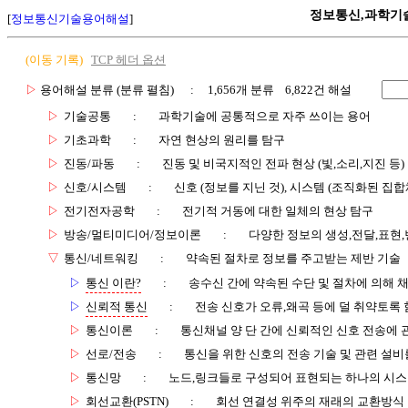
정보통신,과학기
[
정보통신기술용어해설
]
(이동 기록)
TCP 헤더 옵션
▷
용어해설 분류 (분류 펼침)
: 1,656개 분류 6,822건 해설
▷
기술공통
:
과학기술에 공통적으로 자주 쓰이는 용어
▷
기초과학
:
자연 현상의 원리를 탐구
▷
진동/파동
:
진동 및 비국지적인 전파 현상 (빛,소리,지진 등)
▷
신호/시스템
:
신호 (정보를 지닌 것), 시스템 (조직화된 집합
▷
전기전자공학
:
전기적 거동에 대한 일체의 현상 탐구
▷
방송/멀티미디어/정보이론
:
다양한 정보의 생성,전달,표현
▽
통신/네트워킹
:
약속된 절차로 정보를 주고받는 제반 기술
▷
통신 이란?
:
송수신 간에 약속된 수단 및 절차에 의해 
▷
신뢰적 통신
:
전송 신호가 오류,왜곡 등에 덜 취약토록 
▷
통신이론
:
통신채널 양 단 간에 신뢰적인 신호 전송에
▷
선로/전송
:
통신을 위한 신호의 전송 기술 및 관련 설비
▷
통신망
:
노드,링크들로 구성되어 표현되는 하나의 시
▷
회선교환(PSTN)
:
회선 연결성 위주의 재래의 교환방식