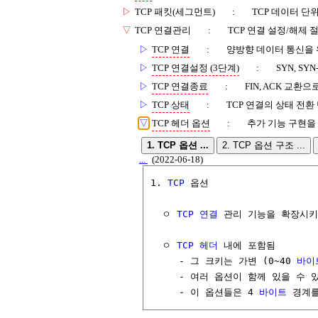
▷
TCP 패킷(세그먼트)
:
TCP 데이터 단
▽
TCP 연결관리
:
TCP 연결 설정/해제 
▷
TCP 연결
:
양방향 데이터 통신을 
▷
TCP 연결설정 (3단계)
:
SYN, SY
▷
TCP 연결종료
:
FIN, ACK 교환
▷
TCP 상태
:
TCP 연결의 상태 전환 단계
▽
TCP 헤더 옵션
:
추가 기능 구현을 
1. TCP 옵션 ...
2. TCP 옵션 구조 ...
...
(2022-06-18)
1. 
TCP
 옵션

  ㅇ 
TCP 연결
 관리 기능을 확장시키
  ㅇ 
TCP 헤더
 내에 포함됨 

     - 그 크키는 가변 (0~40 
바이
     - 여러 옵션이 함께 있을 수 있
     - 이 옵션들은 4 
바이트
 경계