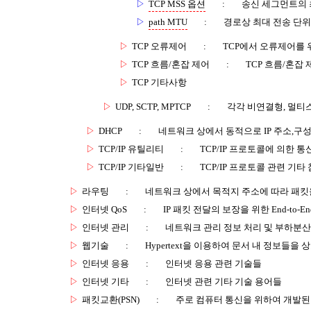
▷
TCP MSS 옵션
:
송신 세그먼트의 
▷
path MTU
:
경로상 최대 전송 단위
▷
TCP 오류제어
:
TCP에서 오류제어를 
▷
TCP 흐름/혼잡 제어
:
TCP 흐름/혼잡
▷
TCP 기타사항
▷
UDP, SCTP, MPTCP
:
각각 비연결형, 멀티
▷
DHCP
:
네트워크 상에서 동적으로 IP 주소,구
▷
TCP/IP 유틸리티
:
TCP/IP 프로토콜에 의한 
▷
TCP/IP 기타일반
:
TCP/IP 프로토콜 관련 기타
▷
라우팅
:
네트워크 상에서 목적지 주소에 따라 패킷
▷
인터넷 QoS
:
IP 패킷 전달의 보장을 위한 End-to-
▷
인터넷 관리
:
네트워크 관리 정보 처리 및 부하분산
▷
웹기술
:
Hypertext을 이용하여 문서 내 정보들을
▷
인터넷 응용
:
인터넷 응용 관련 기술들
▷
인터넷 기타
:
인터넷 관련 기타 기술 용어들
▷
패킷교환(PSN)
:
주로 컴퓨터 통신을 위하여 개발된