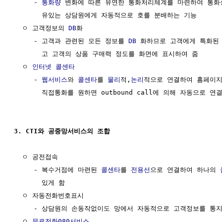
     - 
통화량
 변화에 따른 유연한 통화처리체계를 마련하여 통화
       유있는 상담원에게 자동적으로 호를 분배하는 기능

  ㅇ 고객정보의 
DB
화

     - 고객과 관련된 모든 정보를 
DB
 화하므로 고객에게 특화된 
       고 고객의 상품 구매력 정도를 화면에 표시하여 줌

  ㅇ 
인터넷
콜센타
     - 
웹서비스
와 
콜센타
를 
물리
적,
논리
적으로 연결하여 홈페이지
       직접통화를 원하면 outbound call에 의해 자동으로 연결
3. CTI와 공중망서비스의 조합
  ㅇ 공전접속

     - 복수거점에 마련된 
콜센타
를 
전용선
으로 연결하여 하나의 
       있게 함

  ㅇ 자동전화번호표시

     - 상담원의 손동작없이도 망에서 자동적으로 고객정보를 통지
  ㅇ 
무료전화080서비스