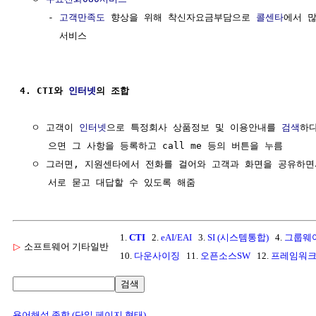
     - 
고객만족도
 향상을 위해 착신자요금부담으로 
콜센타
에서 많
       서비스

4. CTI와 
인터넷
의 조합
  ㅇ 고객이 
인터넷
으로 특정회사 상품정보 및 이용안내를 
검색
하다
     으면 그 사항을 등록하고 call me 등의 버튼을 누름

  ㅇ 그러면, 지원센타에서 전화를 걸어와 고객과 화면을 공유하면
1.
CTI
2.
eAI/EAI
3.
SI (시스템통합)
4.
그룹웨
▷
소프트웨어 기타일반
10.
다운사이징
11.
오픈소스SW
12.
프레임워
검색
용어해설 종합 (단일 페이지 형태)