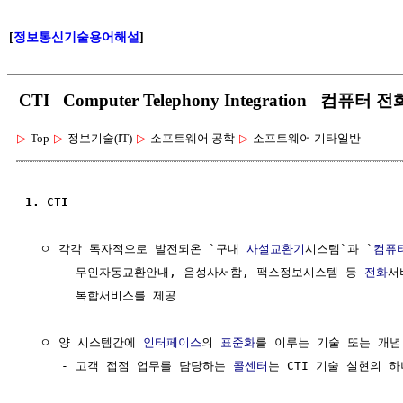
[
정보통신기술용어해설
]
CTI Computer Telephony Integration 컴퓨터 
▷
Top
▷
정보기술(IT)
▷
소프트웨어 공학
▷
소프트웨어 기타일반
1. CTI
  ㅇ 각각 독자적으로 발전되온 `구내 
사설교환기
시스템`과 `
컴퓨
     - 무인자동교환안내, 음성사서함, 팩스정보시스템 등 
전화
서
       복합서비스를 제공 

  ㅇ 양 시스템간에 
인터페이스
의 
표준화
를 이루는 기술 또는 개념

     - 고객 접점 업무를 담당하는 
콜센터
는 CTI 기술 실현의 하나