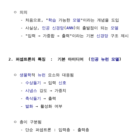
  ㅇ 의의

     - 처음으로, "
학습
 가능한 
모델
"이라는 개념을 도입

     - 사실상, 
인공 신경망
(
ANN
)의 출발점이 되는 
모델
     - "입력 → 가중합 → 출력"이라는 기본 
신경망
 구조 제시

2. 퍼셉트론의 특징  :  기본 아이디어  (
인공 뉴런
모델
)
  ㅇ 
생물학
적 
뉴런
 요소와 대응됨

     - 
수상돌기
 → 입력 
신호
     - 
시냅스
 강도 → 가중치 

     - 
축삭돌기
 → 출력

     - 
발화
 → 활성화 여부

  ㅇ 층이 구분됨

     - 단순 퍼셉트론 : 입력층 - 출력층
