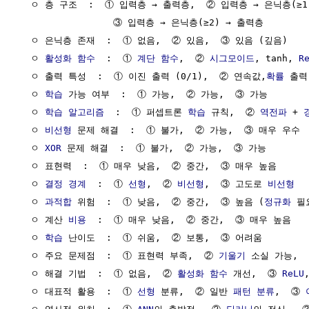
  ㅇ 층 구조  :  ① 입력층 → 출력층,  ② 입력층 → 은닉층(≥1)
                 ③ 입력층 → 은닉층(≥2) → 출력층

  ㅇ 은닉층 존재  :  ① 없음,  ② 있음,  ③ 있음 (깊음)

  ㅇ 
활성화 함수
  :  ① 
계단 함수
,  ② 
시그모이드
, tanh, 
R
  ㅇ 출력 특성  :  ① 이진 출력 (0/1),  ② 연속값,
확률
 출력
  ㅇ 
학습
 가능 여부  :  ① 가능,  ② 가능,  ③ 가능

  ㅇ 
학습
알고리즘
  :  ① 퍼셉트론 
학습
 규칙,  ② 
역전파
 + 
  ㅇ 
비선형
 문제 해결  :  ① 불가,  ② 가능,  ③ 매우 우수

  ㅇ 
XOR
 문제 해결  :  ① 불가,  ② 가능,  ③ 가능

  ㅇ 표현력  :  ① 매우 낮음,  ② 중간,  ③ 매우 높음

  ㅇ 
결정 경계
  :  ① 
선형
,  ② 
비선형
,  ③ 고도로 
비선형
  ㅇ 
과적합
 위험  :  ① 낮음,  ② 중간,  ③ 높음 (
정규화
 필요
  ㅇ 계산 
비용
  :  ① 매우 낮음,  ② 중간,  ③ 매우 높음

  ㅇ 
학습
 난이도  :  ① 쉬움,  ② 보통,  ③ 어려움

  ㅇ 주요 문제점  :  ① 표현력 부족,  ② 
기울기
 소실 가능, 
  ㅇ 해결 기법  :  ① 없음,  ② 
활성화 함수
 개선,  ③ 
ReLU
  ㅇ 대표적 활용  :  ① 
선형
 분류,  ② 일반 
패턴 분류
,  ③ 