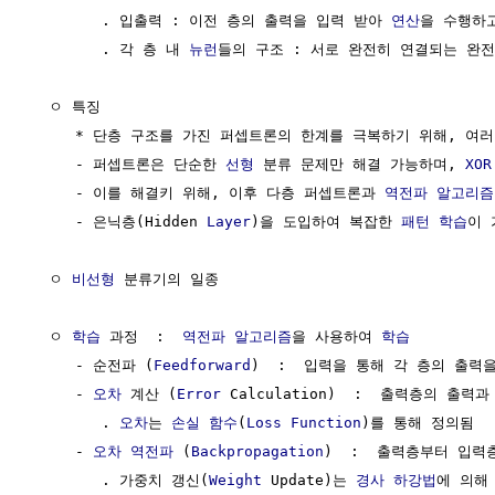
        . 입출력 : 이전 층의 출력을 입력 받아 
연산
을 수행하고
        . 각 층 내 
뉴런
들의 구조 : 서로 완전히 연결되는 완전 연
  ㅇ 특징

     * 단층 구조를 가진 퍼셉트론의 한계를 극복하기 위해, 여러
     - 퍼셉트론은 단순한 
선형
 분류 문제만 해결 가능하며, 
XOR
     - 이를 해결키 위해, 이후 다층 퍼셉트론과 
역전파
알고리즘
     - 은닉층(Hidden 
Layer
)을 도입하여 복잡한 
패턴
학습
이 
  ㅇ 
비선형
 분류기의 일종

  ㅇ 
학습
 과정  :  
역전파
알고리즘
을 사용하여 
학습
     - 순전파 (
Feedforward
)  :  입력을 통해 각 층의 출력
     - 
오차
 계산 (
Error
 Calculation)  :  출력층의 출력
        . 
오차
는 
손실 함수
(
Loss Function
)를 통해 정의됨

     - 
오차 역전파
 (
Backpropagation
)  :  출력층부터 입력
        . 가중치 갱신(
Weight
 Update)는 
경사 하강법
에 의해