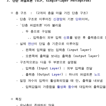
3. 단순 퍼셉트론 (SLP, Single-layer Perceptron)
  ㅇ 층 구조  :  (2개의 층을 마을 가진 단층 구조)

     - 단층 구조로 이루어진 
신경망
의 기본 
단위
이며, 

     - `단층 퍼셉트론`이라 불리움

        . 두 층으로 구성됨

           .. 입력층이 외부 입력 
신호
를 받은 후 출력층으로 
     - 실제 
연산
이 단일 층 기준으로 이루어짐

        . 왼쪽에 입력을 받는 입력층 (input layer)

        . 오른쪽에 출력을 보내는 출력층 (output layer)

     - 구조적으로는 다음 두 부분으로 설명됨

        . 입력층 (Input 
Layer
) : 외부 입력을 전달

        . 출력층 (Output 
Layer
) : 하나의 퍼셉트론 
노드
     - 일정 개수의 입력이 활성화되었을 때 만, 출력을 내보냄

        . 입력값들의 가중합을 
활성화 함수
에 대입하여 출력값을 
  ㅇ 특징

     - 은닉층이 존재하지 않음
