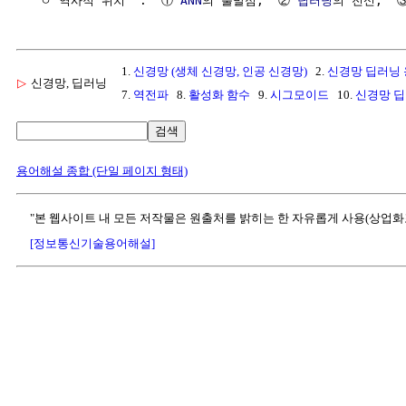
  ㅇ 역사적 위치  :  ① 
ANN
의 출발점,  ② 
딥러닝
의 전신,  
1.
신경망 (생체 신경망, 인공 신경망)
2.
신경망 딥러닝
▷
신경망, 딥러닝
7.
역전파
8.
활성화 함수
9.
시그모이드
10.
신경망 
검색
용어해설 종합 (단일 페이지 형태)
"본 웹사이트 내 모든 저작물은 원출처를 밝히는 한 자유롭게 사용(상업화
[정보통신기술용어해설]