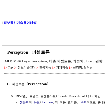
[
정보통신기술용어해설
]
Perceptron 퍼셉트론
MLP, Multi Layer Perceptron, 다층 퍼셉트론, 가중치 , Bias , 편향
▷
Top
▷
정보기술(IT)
▷
인공지능
▷
기계학습
▷
신경망, 딥러닝
1. 퍼셉트론 (Perceptron)
  ㅇ 1957년, 프랭크 로젠블라트(Frank Rosenblatt)가 제안

     - 
생물학
적 
뉴런
(
Neuron
)의 작동 원리를, 
수학
적으로 흉내