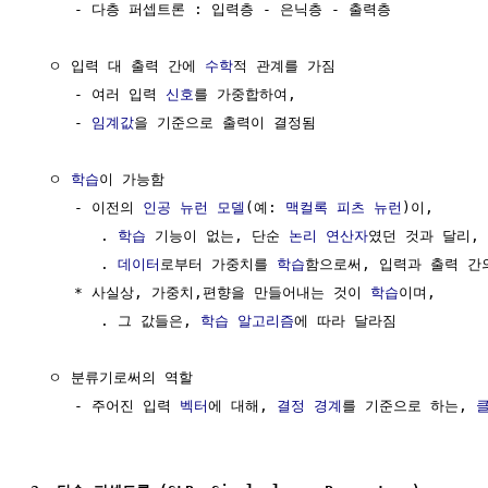
     - 다층 퍼셉트론 : 입력층 - 은닉층 - 출력층

  ㅇ 입력 대 출력 간에 
수학
적 관계를 가짐

     - 여러 입력 
신호
를 가중합하여,

     - 
임계값
을 기준으로 출력이 결정됨

  ㅇ 
학습
이 가능함

     - 이전의 
인공 뉴런
모델
(예: 
맥컬록 피츠 뉴런
)이,

        . 
학습
 기능이 없는, 단순 
논리 연산자
였던 것과 달리, 

        . 
데이터
로부터 가중치를 
학습
함으로써, 입력과 출력 간의
     * 사실상, 가중치,편향을 만들어내는 것이 
학습
이며, 

        . 그 값들은, 
학습
알고리즘
에 따라 달라짐

  ㅇ 분류기로써의 역할

     - 주어진 입력 
벡터
에 대해, 
결정 경계
를 기준으로 하는, 