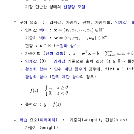
     - 가장 단순한 형태의 
신경망
모델
  ㅇ 구성 요소  :  입력값, 가중치, 편향, 가중치합, 
임계값
, 
R
x
n
=
(
,
,
⋯
,
)
∈
     - 입력값 
벡터
 : 
x
x
x
1
2
n
R
w
n
=
(
,
,
⋯
,
)
∈
     - 가중치 
벡터
 : 
w
w
w
1
2
n
R
∈
     - 편향 : 
 (
스칼라
상수
)

b
⊤
n
w
x
=
+
=
+
∑
     - 가중치합 (
선형 결합
) : 
z
b
w
x
b
i
i
=
1
i
     - 
임계값
 (θ) : 
임계값
 기준으로 출력 결정 (z ≥ θ ⇒ 활성
     - 
활성화 함수
 : 
단위 계단 함수
의 경우에, f(z) = 1 (if 
     - 
활성화 함수
 (
단위 계단 함수
의 경우)

1
,
≥
{
z
θ
(
)
=
f
z
0
,
<
z
θ
=
(
)
     - 출력값 : 
y
f
z
  ㅇ 
학습
 요소(
파라미터
)  :  가중치(weight), 편향(bias)

     - 가중치 (weight) 
