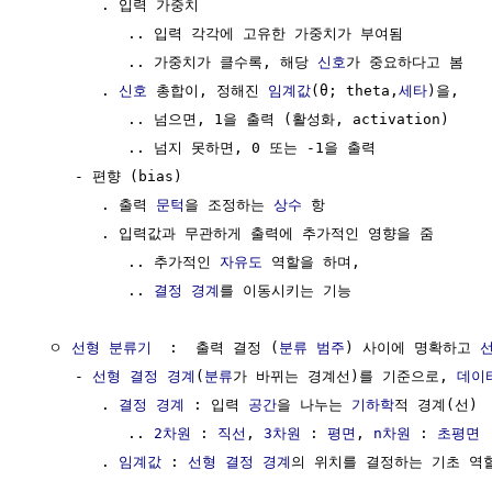
        . 입력 가중치

           .. 입력 각각에 고유한 가중치가 부여됨

           .. 가중치가 클수록, 해당 
신호
가 중요하다고 봄

        . 
신호
 총합이, 정해진 
임계값
(θ; theta,
세타
)을,

           .. 넘으면, 1을 출력 (활성화, activation)

           .. 넘지 못하면, 0 또는 -1을 출력

     - 편향 (bias)

        . 출력 
문턱
을 조정하는 
상수
 항

        . 입력값과 무관하게 출력에 추가적인 영향을 줌

           .. 추가적인 
자유도
 역할을 하며, 

           .. 
결정 경계
를 이동시키는 기능

  ㅇ 
선형 분류기
  :  출력 결정 (
분류 범주
) 사이에 명확하고 
     - 
선형
결정 경계
(
분류
가 바뀌는 경계선)를 기준으로, 
데이
        . 
결정 경계
 : 입력 
공간
을 나누는 
기하학
적 경계(선)

           .. 
2차원
 : 
직선
, 
3차원
 : 
평면
, 
n차원
 : 
초평면
        . 
임계값
 : 
선형
결정 경계
의 위치를 결정하는 기초 역할