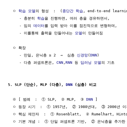
  ㅇ 
학습
모델
의 형성  :  (
종단간
학습
, end-to-end learnin
     - 충분히 
학습
을 진행하면, 여러 층을 경유하면서,

     - 임의 
데이터
를 입력 받아 이를 점진적으로 변형하며,

     - 이를통해 출력을 만들어내는 
모델
이 만들어짐

  ㅇ 확장

     - 만일, 은닉층 ≥ 2  →  심층 
신경망
(
DNN
)

     - 다층 퍼셉트론은, 
CNN
,
RNN
 등 
딥러닝
모델
의 기초

5. SLP (단순), MLP (다층), 
DNN
 (심층) 비교
  ※ [ 범례  :  ① SLP,  ② MLP,  ③ 
DNN
 ]

  ㅇ 등장 시기  :  ① 1957년,  ② 1980년대,  ③ 2006년 이
  ㅇ 핵심 제안자  :  ① Rosenblatt,  ② Rumelhart, Hinto
  ㅇ 기본 개념 :  ① 단일 퍼셉트론 기반,  ② 은닉층을 추가한 