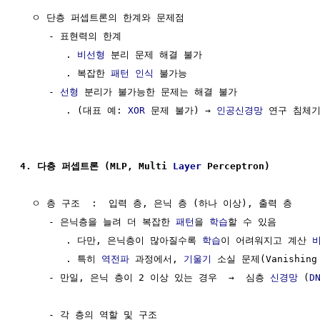
  ㅇ 단층 퍼셉트론의 한계와 문제점

     - 표현력의 한계

        . 
비선형
 분리 문제 해결 불가

        . 복잡한 
패턴 인식
 불가능

     - 
선형
 분리가 불가능한 문제는 해결 불가

        . (대표 예: 
XOR
 문제 불가) → 
인공신경망
 연구 침체기
4. 다층 퍼셉트론 (MLP, Multi 
Layer
 Perceptron)
  ㅇ 층 구조  :  입력 층, 은닉 층 (하나 이상), 출력 층

     - 은닉층을 늘려 더 복잡한 
패턴
을 
학습
할 수 있음

        . 다만, 은닉층이 많아질수록 
학습
이 어려워지고 계산 
        . 특히 
역전파
 과정에서, 
기울기
 소실 문제(Vanishing
     - 만일, 은닉 층이 2 이상 있는 경우  →  심층 
신경망
 (
D
     - 각 층의 역할 및 구조
