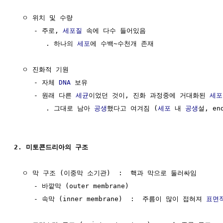
  ㅇ 위치 및 수량

     - 주로, 
세포질
 속에 다수 들어있음

        . 하나의 
세포
에 수백~수천개 존재

  ㅇ 진화적 기원  

     - 자체 
DNA
 보유

     - 원래 다른 
세균
이었던 것이, 진화 과정중에 거대화된 
세포
        . 그대로 남아 
공생
했다고 여겨짐 (
세포
 내 
공생
설, end
2. 미토콘드리아의 구조
  ㅇ 막 구조 (이중막 소기관)  :  핵과 막으로 둘러싸임

     - 바깥막 (outer membrane)

     - 속막 (inner membrane)  :  주름이 많이 접혀져 
표면