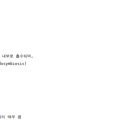
 내부로 흡수되며,

osymbiosis)

적
이 매우 큼
