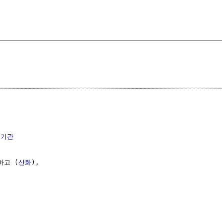
소기관
하고 (
산화
),
