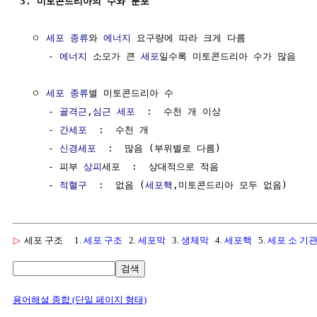
3. 미토콘드리아의 수와 분포
  ㅇ 
세포 종류
와 
에너지
 요구량에 따라 크게 다름

     - 
에너지
 소모가 큰 
세포
일수록 미토콘드리아 수가 많음

  ㅇ 
세포 종류
별 미토콘드리아 수

     - 
골격근
,
심근
세포
  :  수천 개 이상

     - 
간세포
  :  수천 개

     - 
신경세포
  :  많음 (부위별로 다름)

     - 피부 
상피
세포  :  상대적으로 적음

     - 
적혈구
  :  없음 (
세포핵
▷
세포 구조
1.
세포 구조
2.
세포막
3.
생체막
4.
세포핵
5.
세포 소 기
검색
용어해설 종합 (단일 페이지 형태)