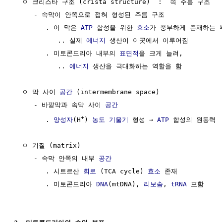
  ㅇ 크리스타 구조 (crista structure)  :  속 주름 구조

     - 속막이 안쪽으로 접혀 형성된 주름 구조

        . 이 막은 
ATP
 합성을 위한 
효소
가 풍부하게 존재하는 부
           .. 실제 
에너지
 생산이 이곳에서 이루어짐

        . 미토콘드리아 내부의 
표면적
을 크게 늘려,

           .. 
에너지
 생산을 극대화하는 역할을 함

  ㅇ 막 사이 
공간
 (intermembrane space)

     - 바깥막과 속막 사이 
공간
+
        . 
양성자
(H
) 
농도
기울기
 형성 → 
ATP
 합성의 원동력

  ㅇ 기질 (matrix)

     - 속막 안쪽의 내부 
공간
        . 시트르산 
회로
 (TCA cycle) 
효소
 존재

        . 미토콘드리아 
DNA
(mtDNA), 
리보솜
, 
tRNA
 포함
