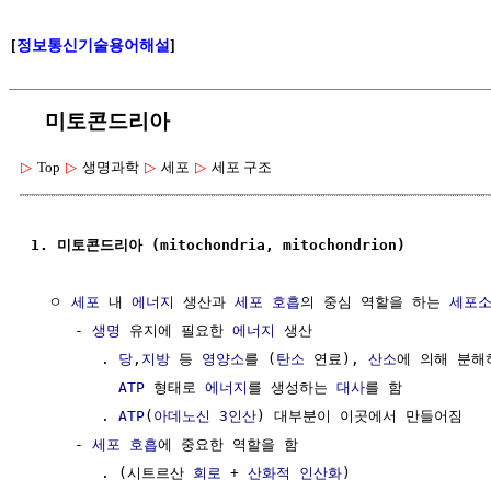
[
정보통신기술용어해설
]
미토콘드리아
▷
Top
▷
생명과학
▷
세포
▷
세포 구조
1. 미토콘드리아 (mitochondria, mitochondrion)
  ㅇ 
세포
 내 
에너지
 생산과 
세포 호흡
의 중심 역할을 하는 
세포
     - 
생명
 유지에 필요한 
에너지
 생산

        . 
당
,
지방
 등 
영양소
를 (
탄소
 연료), 
산소
에 의해 분해
ATP
 형태로 
에너지
를 생성하는 
대사
를 함

        . 
ATP
(
아데노신 3인산
) 대부분이 이곳에서 만들어짐

     - 
세포 호흡
에 중요한 역할을 함

        . (시트르산 
회로
 + 
산화적 인산화
)
