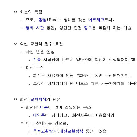
  ㅇ 회선의 독점

     - 주로, 
망형
(Mesh) 형태를 갖는 
네트워크
로써, 

     - 
통화 시간
 동안, 양단간 연결 
링크
를 독점케 하는 기술

  ㅇ 회선 교환의 필수 요건

     - 사전 연결 설정

        . 
전송
 시작전에 반드시 양단간에 회선이 설정되어야 함

     - 회선 독점

        . 회선은 사용자에 의해 통화하는 동안 독점되어지며,

        . 그것이 해제되어야 만 비로소 다른 사용자에게도 이용이
  ㅇ 회선 
교환방식
의 단점

     - 회선당 
비용
이 많이 소요되는 구조

        . 
대역폭
이 낭비되고, 회선사용이 비효율적임

     * 이에 상대되는 것으로,

        . 
축적교환방식
(
패킷교환방식