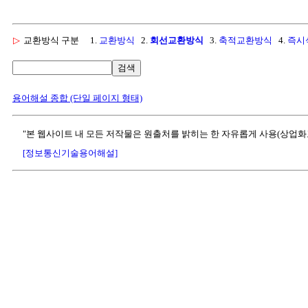
▷
교환방식 구분
1.
교환방식
2.
회선교환방식
3.
축적교환방식
4.
즉시
검색
용어해설 종합 (단일 페이지 형태)
"본 웹사이트 내 모든 저작물은 원출처를 밝히는 한 자유롭게 사용(상업화
[정보통신기술용어해설]