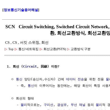
[
정보통신기술용어해설
]
SCN Circuit Switching, Switched Circuit Networ
환, 회선교환방식, 회선교환
CS , CS , 서킷 스위칭, 회선
▷
Top
▷
통신/네트워킹
▷
회선교환(PSTN)
▷
교환방식 구분
1. 회선 (
Circuit
, 回線) 이란?
  ㅇ 
통신
 양단(송신자,수신자) 간에 
데이터
전송
을 위한 전용 
물
     - 즉, 
통신
이 이루어지는 동안에는, 해당 회선이 특정 사용
  ㅇ 회선의 형태

     - 
물리
적으로는, 
구리선
, 
광섬유
, 
무선 채널
 등의 
물리
적 경