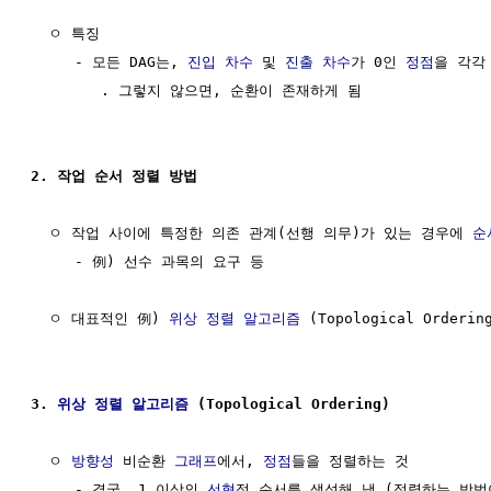
  ㅇ 특징

     - 모든 DAG는, 
진입 차수
 및 
진출 차수
가 0인 
정점
을 각각 
        . 그렇지 않으면, 순환이 존재하게 됨

2. 작업 순서 정렬 방법
  ㅇ 작업 사이에 특정한 의존 관계(선행 의무)가 있는 경우에 
순
     - 例) 선수 과목의 요구 등

  ㅇ 대표적인 例) 
위상
정렬 알고리즘
 (Topological Ordering
3. 
위상
정렬 알고리즘
 (Topological Ordering)
  ㅇ 
방향성
 비순환 
그래프
에서, 
정점
들을 정렬하는 것

     - 결국, 1 이상의 
선형
적 순서를 생성해 냄 (정렬하는 방법이