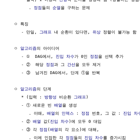
        . 
정점
들의 
순열
을 구하는 문제

  ㅇ 특징

     - 만일, 
그래프
 내 순환이 있다면, 
위상
 정렬이 불가능 함

  ㅇ 
알고리즘
의 아이디어

     - ①  DAG에서, 
진입 차수
가 0인 
정점
을 선택 추가

     - ②  해당 
정점
과 그 
간선
을 모두 제거

     - ③  남겨진 DAG에서, 단계 ①을 반복

  ㅇ 
알고리즘
의 단계

     * (입력 : 
방향성
 비순환 
그래프
)

     - ① 새로운 빈 
배열
을 생성

        . 이때, 
배열
의 
인덱스
 : 
정점
 번호, 그 값 : 
진입 차
     - ② 
배열
 값(
진입 차수
)에 모두 0 대입

     - ③ 각 
정점
(
배열
의 각 요소)에 대해,

        . 이에 인접한 각 
정점
들의 
진입 차수
를 증가시킴
