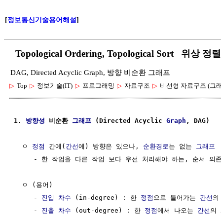
[
정보통신기술용어해설
]
Topological Ordering, Topological Sort 위상 정렬
DAG, Directed Acyclic Graph, 방향 비순환 그래프
▷
Top
▷
정보기술(IT)
▷
프로그래밍
▷
자료구조
▷
비선형 자료구조 (그래
1. 
방향성
 비순환 
그래프
 (Directed Acyclic 
Graph
, DAG)
  ㅇ 
정점
 간에(
간선
에) 방향은 있으나, 
순환경로
는 없는 
그래프
     - 한 작업을 다른 작업 보다 우선 처리해야 하는, 순서 의
  ㅇ (용어)

     - 
진입 차수
 (in-degree) : 한 
정점
으로 들어가는 
간선
의
     - 
진출 차수
 (out-degree) : 한 
정점
에서 나오는 
간선
의 