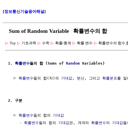
[
정보통신기술용어해설
]
Sum of Random Variable 확률변수의 합
▷
Top
▷
기초과학
▷
수학
▷
확률/통계
▷
확률 변수
▷
확률변수의 함수,
1. 
확률변수
들의 합 (Sums of 
Random
 Variables)
  ㅇ 
확률변수
들의 합(차)의 
기대값
, 
분산
, 그리고 
확률분포
를 알
2. 구분
  ㅇ 
확률변수
들의 합의 
기대값
     - 
확률변수
들의 합의 
기대값
은, 개개의 
확률변수
의 
기대값
들