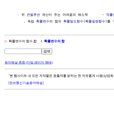
     - 위 
컨벌루션
 계산이 주는 어려움의 해소책       ☞ 
적률
        . 독립 
확률변수
의 합의 
확률밀도함수
(
확률질량함수
)를 
▷
확률변수의 함수,합
1.
확률변수의 합
검색
용어해설 종합 (단일 페이지 형태)
"본 웹사이트 내 모든 저작물은 원출처를 밝히는 한 자유롭게 사용(상업화
[정보통신기술용어해설]