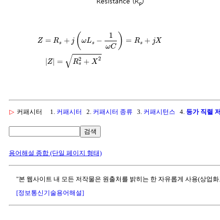
1
(
)
=
+
−
=
+
Z
R
j
ω
L
R
j
X
s
s
s
ω
C
√
2
2
|
|
=
+
Z
R
X
s
▷
커패시터
1.
커패시터
2.
커패시터 종류
3.
커패시턴스
4.
등가 직렬 
검색
용어해설 종합 (단일 페이지 형태)
"본 웹사이트 내 모든 저작물은 원출처를 밝히는 한 자유롭게 사용(상업화
[정보통신기술용어해설]