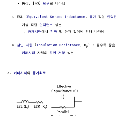
     - 통상, [mΩ] 
단위
로 나타냄

  ㅇ ESL (
Equivalent
Series
Inductance
, 
등가
 직렬 
인덕
     - 기생 직렬 
인덕턴스
 성분

        . 
커패시터
에서 
전극
 및 단자 길이에 의해 나타남

  ㅇ 
절연 저항
 (
Insulation Resistance
, R
) : 클수록 좋음

p
     - 
커패시터
 자체의 
절연 저항
 성분

2. 
커패시터
의 
등가회로