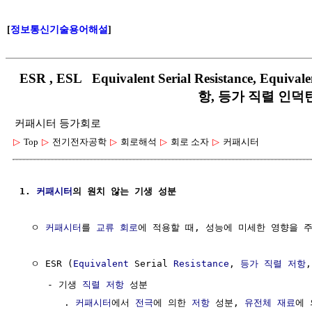
[
정보통신기술용어해설
]
ESR , ESL Equivalent Serial Resistance, Equiv
항, 등가 직렬 인덕
커패시터 등가회로
▷
Top
▷
전기전자공학
▷
회로해석
▷
회로 소자
▷
커패시터
1. 
커패시터
의 원치 않는 기생 성분
  ㅇ 
커패시터
를 
교류 회로
에 적용할 때, 성능에 미세한 영향을 주
  ㅇ ESR (
Equivalent
 Serial 
Resistance
, 
등가
직렬 저항
,
     - 기생 
직렬 저항
 성분 

        . 
커패시터
에서 
전극
에 의한 
저항
 성분, 
유전체
재료
에 