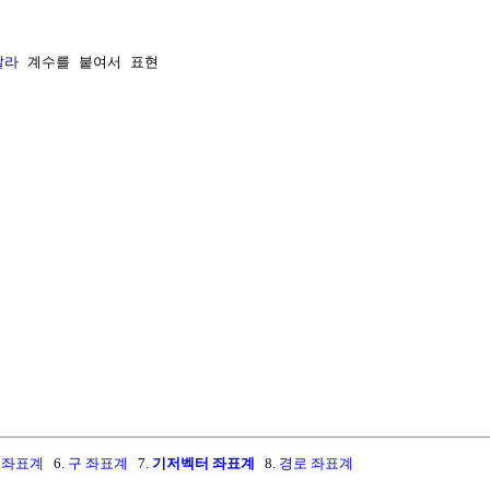
칼라
 계수를 붙여서 표현

 좌표계
6.
구 좌표계
7.
기저벡터 좌표계
8.
경로 좌표계