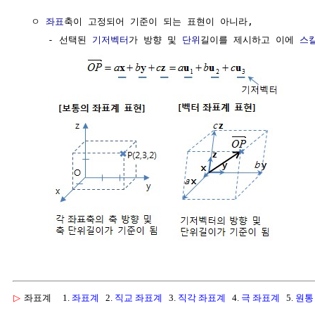
  ㅇ 
좌표
축이 고정되어 기준이 되는 표현이 아니라, 

     - 선택된 
기저벡터
가 방향 및 
단위
길이를 제시하고 이에 
스
▷
좌표계
1.
좌표계
2.
직교 좌표계
3.
직각 좌표계
4.
극 좌표계
5.
원통