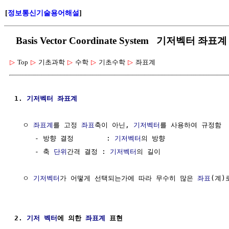
[
정보통신기술용어해설
]
Basis Vector Coordinate System 기저벡터 좌표계
▷
Top
▷
기초과학
▷
수학
▷
기초수학
▷
좌표계
1. 
기저벡터
좌표계
  ㅇ 
좌표계
를 고정 
좌표
축이 아닌, 
기저벡터
를 사용하여 규정함

     - 방향 결정        : 
기저벡터
의 방향

     - 축 
단위
간격 결정 : 
기저벡터
의 길이

  ㅇ 
기저벡터
가 어떻게 선택되는가에 따라 무수히 많은 
좌표
(계)
2. 
기저 벡터
에 의한 
좌표계
 표현