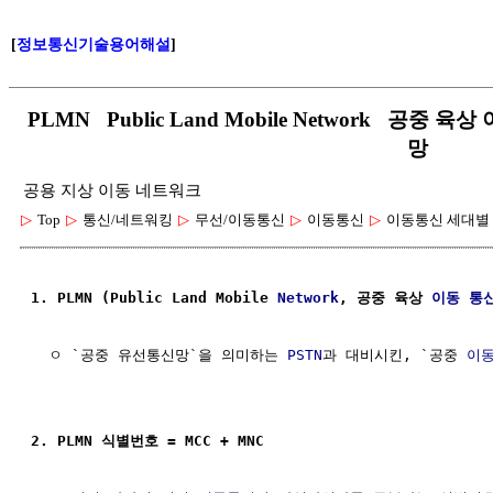
[
정보통신기술용어해설
]
PLMN Public Land Mobile Network 공중
망
공용 지상 이동 네트워크
▷
Top
▷
통신/네트워킹
▷
무선/이동통신
▷
이동통신
▷
이동통신 세대별
1. PLMN (Public Land Mobile 
Network
, 공중 육상 
이동 통
  ㅇ `공중 유선통신망`을 의미하는 
PSTN
과 대비시킨, `공중 
이
2. PLMN 식별번호 = MCC + MNC