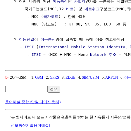
  ㅇ 어떤 나라의 어떤 
이동통신
망 
사업자
인가를 구분하는 식별번호
     - 국가구분코드(MCC,12 
비트
) 및 
네트워크
구분코드(MNC,최
        . MCC (
국가코드
) : 한국 450

        . MNC (망코드)   : KT 08, SKT 05, LGU+ 60 등

  ㅇ 
이동단말
이 
이동통신
망에 접속할 때 등에 이를 참고하게됨   
     - 
IMSI
 (
International Mobile Station Identity
, 
        . 
IMSI
 = (MCC + MNC = Home 
Network
주소
 = PLM
▷
2G > GSM
1.
GSM
2.
GPRS
3.
EDGE
4.
SIM/USIM
5.
ARFCN
6.
이
검색
용어해설 종합 (단일 페이지 형태)
"본 웹사이트 내 모든 저작물은 원출처를 밝히는 한 자유롭게 사용(상업화
[정보통신기술용어해설]