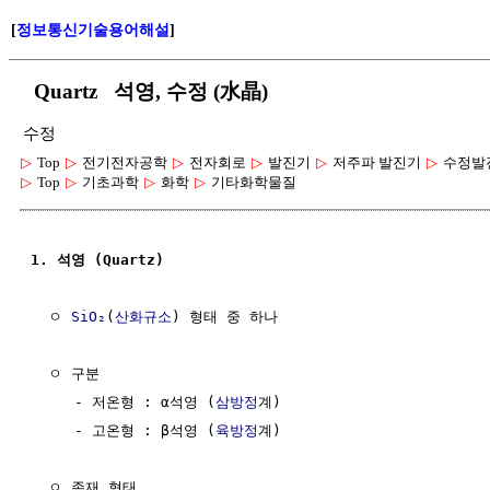
[
정보통신기술용어해설
]
Quartz 석영, 수정 (水晶)
수정
▷
Top
▷
전기전자공학
▷
전자회로
▷
발진기
▷
저주파 발진기
▷
수정발
▷
Top
▷
기초과학
▷
화학
▷
기타화학물질
1. 석영 (Quartz)
  ㅇ 
SiO₂
(
산화규소
) 형태 중 하나

  ㅇ 구분

     - 저온형 : α석영 (
삼방정
계)

     - 고온형 : β석영 (
육방정
계)

  ㅇ 존재 형태
