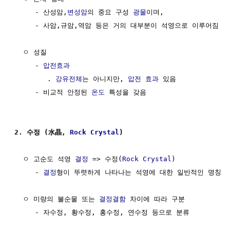
     - 산성암,
변성암
의 중요 구성 
광물
이며,

     - 사암,규암,역암 등은 거의 대부분이 석영으로 이루어짐 

  ㅇ 성질

     - 
압전효과
        . 
강유전체
는 아니지만, 
압전 효과
 있음

     - 비교적 안정된 
온도
 특성을 갖음

2. 수정 (水晶, 
Rock
Crystal
)
  ㅇ 고순도 석영 
결정
 => 수정(
Rock
Crystal
) 

     - 
결정
형이 뚜렷하게 나타나는 석영에 대한 일반적인 명칭

  ㅇ 미량의 불순물 또는 
결정결함
 차이에 따라 구분
