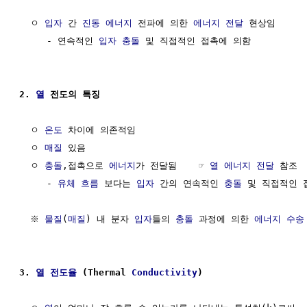
  ㅇ 
입자
 간 
진동
에너지
 전파에 의한 
에너지 전달
 현상임

     - 연속적인 
입자
충돌
 및 직접적인 접촉에 의함

2. 
열
 전도의 특징
  ㅇ 
온도
 차이에 의존적임 

  ㅇ 
매질
 있음

  ㅇ 
충돌
,접촉으로 
에너지
가 전달됨    ☞ 
열 에너지 전달
 참조

     - 
유체 흐름
 보다는 
입자
 간의 연속적인 
충돌
 및 직접적인 
  ※ 
물질
(
매질
) 내 분자 
입자
들의 
충돌
 과정에 의한 
에너지 수송
3. 
열
전도율
 (Thermal 
Conductivity
) 