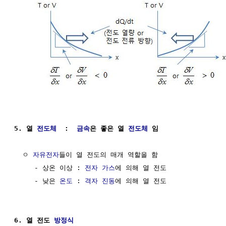
5. 열 
전도체
  :  
금속
은 좋은 열 
전도체
 임
  ㅇ 
자유전자
들이 열 전도의 매개 역할을 함   

     - 상온 이상 : 
전자
가스
에 의해 열 전도

     - 낮은 
온도
 : 
격자
진동
에 의해 열 전도

6. 열 전도 
방정식