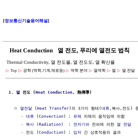
[
정보통신기술용어해설
]
Heat Conduction 열 전도, 푸리에 열전도 법칙
Thermal Conductivity, 열 전도율, 열 전도도, 열 확산율
▷
Top
▷
공학 (역학,기계,재료등)
▷
역학 분야
▷
열역학
▷
열
▷
열 전달
1. 
열
 전도 (
Heat
Conduction
, 熱傳導)
  ㅇ 
열전달
 (
Heat Transfer
)의 3가지 형태(
대류
,복사,전도) 중
     - 
대류
 (
Convection
) : 
유체
 자체의 움직임에 의함

     - 
복사 (Radiation)
  : 
전자기파
 전파에 의한 
열 전달
     - 전도 (
Conduction
) : 
입자
 간 상호작용의 결과
