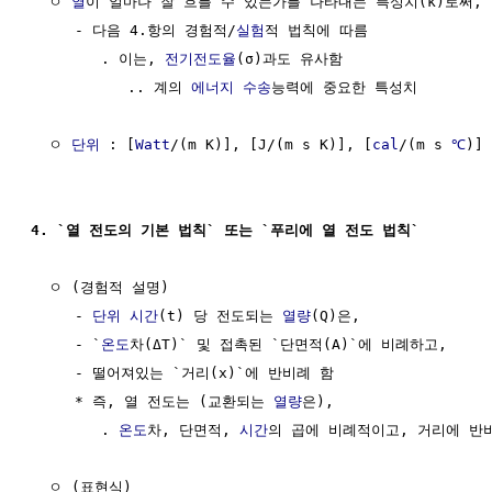
  ㅇ 
열
이 얼마나 잘 흐를 수 있는가를 나타내는 특성치(k)로써, 

     - 다음 4.항의 경험적/
실험
적 법칙에 따름

        . 이는, 
전기전도율
(σ)과도 유사함

           .. 계의 
에너지 수송
능력에 중요한 특성치

  ㅇ 
단위
 : [
Watt
/(m K)], [J/(m s K)], [
cal
/(m s 
℃
)]

4. `열 전도의 기본 법칙` 또는 `푸리에 열 전도 법칙`
  ㅇ (경험적 설명)

     - 
단위
시간
(t) 당 전도되는 
열량
(Q)은, 

     - `
온도
차(ΔT)` 및 접촉된 `단면적(A)`에 비례하고,

     - 떨어져있는 `거리(x)`에 반비례 함

     * 즉, 열 전도는 (교환되는 
열량
은), 

        . 
온도
차, 단면적, 
시간
의 곱에 비례적이고, 거리에 반비
  ㅇ (표현식)
