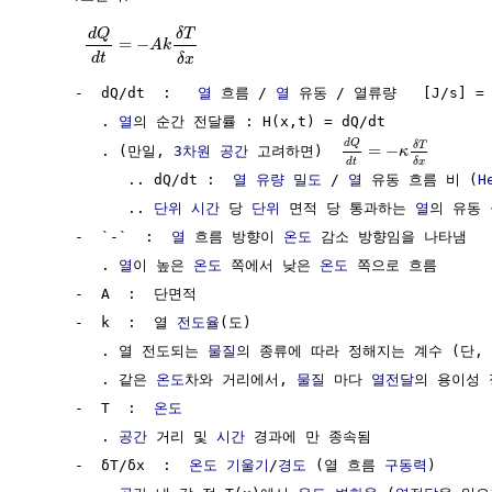
d
Q
δ
T
=
−
A
k
d
t
δ
x
     -  dQ/dt  :   
열
 흐름 / 
열
 유동 / 열류량   [J/s] = 
        . 
열
의 순간 전달률 : H(x,t) = dQ/dt

d
Q
δ
T
=
−
        . (만일, 
3차원
공간
 고려하면)  
κ
d
t
δ
x
           .. dQ/dt :  
열
유량 밀도
 / 
열
 유동 흐름 비 (
H
           .. 
단위
시간
 당 
단위
 면적 당 통과하는 
열
의 유동 
     -  `-`  :  
열
 흐름 방향이 
온도
 감소 방향임을 나타냄 

        . 
열
이 높은 
온도
 쪽에서 낮은 
온도
 쪽으로 흐름

     -  A  :  단면적                                  
     -  k  :  열 
전도율
(도)                           
        . 열 전도되는 
물질
의 종류에 따라 정해지는 계수 (단, 
        . 같은 
온도
차와 거리에서, 
물질
 마다 
열전달
의 용이성 
     -  T  :  
온도
                                    
        . 
공간
 거리 및 
시간
 경과에 만 종속됨

     -  δT/δx  :  
온도
기울기
/
경도
 (열 흐름 
구동력
)      