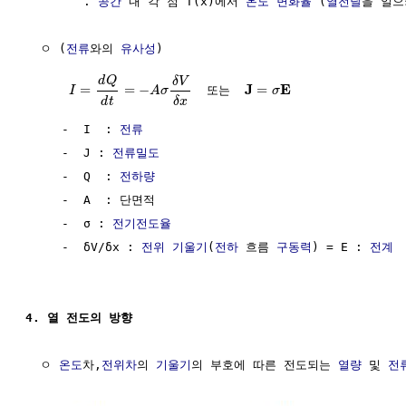
        . 
공간
 내 각 점 T(x)에서 
온도
변화율
 (
열전달
을 일으
  ㅇ (
전류
와의 
유사성
)                                 
d
Q
δ
V
J
E
=
=
−
=
  또는  
I
A
σ
σ
d
t
δ
x
     -  I  : 
전류
                                     
     -  J : 
전류밀도
                                  
     -  Q  : 
전하량
                                   
     -  A  : 단면적                                   
     -  σ : 
전기전도율
                                 
     -  δV/δx : 
전위
기울기
(
전하
 흐름 
구동력
) = E : 
전계
  
4. 열 전도의 방향
  ㅇ 
온도
차,
전위차
의 
기울기
의 부호에 따른 전도되는 
열량
 및 
전