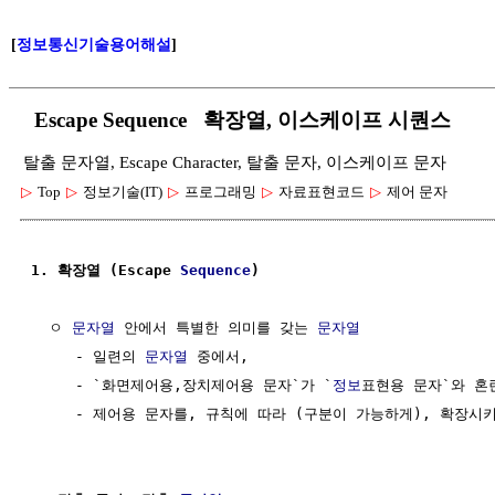
[
정보통신기술용어해설
]
Escape Sequence 확장열, 이스케이프 시퀀스
탈출 문자열, Escape Character, 탈출 문자, 이스케이프 문자
▷
Top
▷
정보기술(IT)
▷
프로그래밍
▷
자료표현코드
▷
제어 문자
1. 확장열 (Escape 
Sequence
)
  ㅇ 
문자열
 안에서 특별한 의미를 갖는 
문자열
     - 일련의 
문자열
 중에서,

     - `화면제어용,장치제어용 문자`가 `
정보
표현용 문자`와 혼란
     - 제어용 문자를, 규칙에 따라 (구분이 가능하게), 확장시