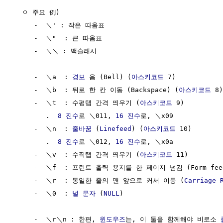
  ㅇ 주요 例)

     -  ＼' : 작은 따옴표 

     -  ＼"  : 큰 따옴표 

     -  ＼＼ : 백슬래시

     -  ＼a  : 
경보
 음 (Bell) (
아스키코드
 7)

     -  ＼b  : 뒤로 한 칸 이동 (Backspace) (
아스키코드
 8)

     -  ＼t  : 수평탭 간격 띄우기 (
아스키코드
 9)

        .  
8 진수
로 ＼011, 
16 진수
로, ＼x09

     -  ＼n  : 
줄바꿈
 (
Linefeed
) (
아스키코드
 10)

        .  
8 진수
로 ＼012, 
16 진수
로, ＼x0a

     -  ＼v  : 수직탭 간격 띄우기 (
아스키코드
 11)

     -  ＼f  : 프린트 출력 용지를 한 페이지 넘김 (Form fee
     -  ＼r  : 동일한 줄의 맨 앞으로 커서 이동 (
Carriage 
     -  ＼0  : 
널 문자
 (
NULL
)

     -  ＼r＼n : 한편, 
윈도우즈
는, 이 둘을 함께해야 비로소 