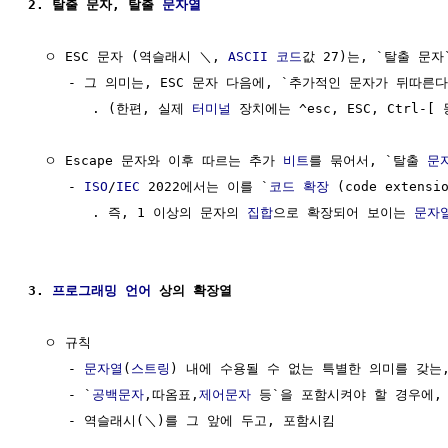
2. 탈출 문자, 탈출 
문자열
  ㅇ ESC 문자 (역슬래시 ＼, 
ASCII 코드
값 27)는, `탈출 문자
     - 그 의미는, ESC 문자 다음에, `추가적인 문자가 뒤따른다
        . (한편, 실제 
터미널
 장치에는 ^esc, ESC, Ctrl-[
  ㅇ Escape 문자와 이후 따르는 추가 
비트
를 묶어서, `탈출 
문
     - 
ISO
/
IEC
 2022에서는 이를 `
코드 확장
 (code extens
        . 즉, 1 이상의 문자의 
집합
으로 확장되어 보이는 
문자
3. 
프로그래밍 언어
 상의 확장열
  ㅇ 규칙

     - 
문자열
(
스트링
) 내에 수용될 수 없는 특별한 의미를 갖는,
     - `
공백문자
,따옴표,
제어문자
 등`을 포함시켜야 할 경우에,

     - 역슬래시(＼)를 그 앞에 두고, 포함시킴
