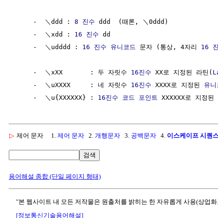
     -  ＼ddd : 
8 진수
 ddd  (때론, ＼0ddd)

     -  ＼xdd : 
16 진수
 dd

     -  ＼udddd : 
16 진수
유니코드
 문자 (통상, 4자리 
16 
     -  ＼xXX       : 두 자릿수 
16진수
 XX로 지정된 라틴(
L
     -  ＼uXXXX     : 네 자릿수 
16진수
 XXXX로 지정된 
유니
     -  ＼u{XXXXXX} : 
16진수
코드 포인트
 XXXXXX로 지정된 
▷
제어 문자
1.
제어 문자
2.
개행문자
3.
공백문자
4.
이스케이프 시퀀
검색
용어해설 종합 (단일 페이지 형태)
"본 웹사이트 내 모든 저작물은 원출처를 밝히는 한 자유롭게 사용(상업화
[정보통신기술용어해설]