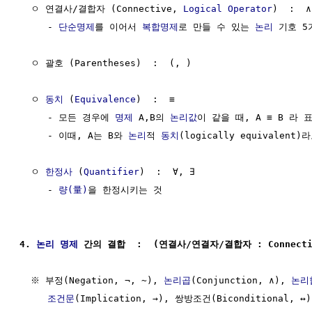
  ㅇ 연결사/결합자 (Connective, 
Logical Operator
)  :  ∧
     - 
단순명제
를 이어서 
복합명제
로 만들 수 있는 
논리
 기호 5가
  ㅇ 괄호 (Parentheses)  :  (, )

  ㅇ 
동치
 (
Equivalence
)  :  ≡

     - 모든 경우에 
명제
 A,B의 
논리값
이 같을 때, A ≡ B 라 표
     - 이때, A는 B와 
논리
적 
동치
(logically equivalent)라
  ㅇ 
한정사
 (
Quantifier
)  :  ∀, ∃

     - 
량(量)
을 한정시키는 것

4. 
논리
명제
 간의 결합  :  (연결사/연결자/결합자 : Connecti
  ※ 부정(Negation, ¬, ~), 
논리곱
(Conjunction, ∧), 
논리
조건문
(Implication, →), 쌍방조건(Biconditional, ↔)
