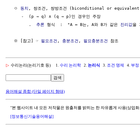
  ㅇ 
동치
, 쌍조건, 쌍방조건 (biconditional or equivalent)
     -  (p → q) ∧ (q → p)인 경우인 주장

        .  
추론
 형식  :  "A ↔ B는, A와 B가 같은 
진리값
을 
  ※ [참고] ☞ 
필요조건
, 
충분조건
, 
필요충분조건
▷
수리논리(논리기호 등)
1.
수리 논리학
2.
논리식
3.
조건 명제
4.
부정
검색
용어해설 종합 (단일 페이지 형태)
"본 웹사이트 내 모든 저작물은 원출처를 밝히는 한 자유롭게 사용(상업화
[정보통신기술용어해설]