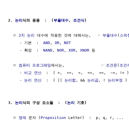
2. 
논리
식의 응용  :  (
부울대수
, 
조건식
)
  ㅇ 
2치 논리
 대수에 적용한 것에 대해서는,   ☞ 
부울대수
(
스위
     - 기본  :  
AND
, 
OR
, 
NOT
     - 확장  :  
NAND
, 
NOR
, 
XOR
, 
XNOR
 등

  ㅇ 
컴퓨터
프로그래밍
에서는,                ☞ 
조건문
(
조건
     - 
비교 연산
  :  ( >,  >=,  <,  <=,  ==,  ~=, != )

     - 
논리 연산
  :  ( || 
논리합
, && 
논리곱
, ! 
논리부정
 )

3. 
논리
식의 구성 요소들  :  (
논리
 기호)
  ㅇ 
명제
 문자 (
Proposition
 Letter)  :  p, q, r, ...
