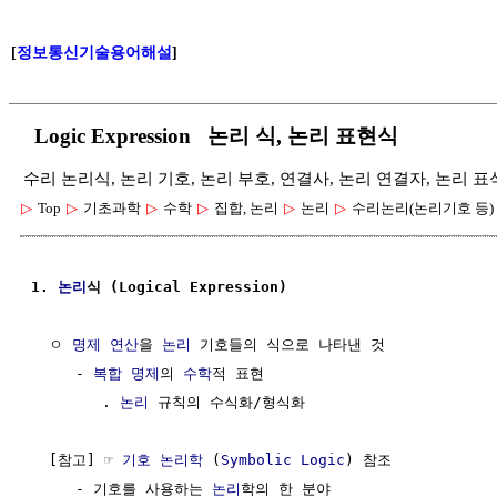
[
정보통신기술용어해설
]
Logic Expression 논리 식, 논리 표현식
수리 논리식, 논리 기호, 논리 부호, 연결사, 논리 연결자, 논리 표
▷
Top
▷
기초과학
▷
수학
▷
집합, 논리
▷
논리
▷
수리논리(논리기호 등)
1. 
논리
식 (Logical Expression)
  ㅇ 
명제
연산
을 
논리
 기호들의 식으로 나타낸 것 

     - 
복합 명제
의 
수학
적 표현

        . 
논리
 규칙의 수식화/형식화

  [참고] ☞ 
기호 논리학
 (
Symbolic Logic
) 참조

     - 기호를 사용하는 
논리
학의 한 분야
