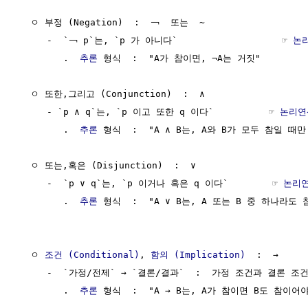
  ㅇ 부정 (Negation)  :  ￢  또는  ~

     -  `￢ p`는, `p 가 아니다`                   ☞ 
논
        .  
추론
 형식  :  "A가 참이면, ¬A는 거짓"

  ㅇ 또한,그리고 (Conjunction)  :  ∧

     - `p ∧ q`는, `p 이고 또한 q 이다`          ☞ 
논리연
        .  
추론
 형식  :  "A ∧ B는, A와 B가 모두 참일 때만 
  ㅇ 또는,혹은 (Disjunction)  :  ∨

     -  `p ∨ q`는, `p 이거나 혹은 q 이다`        ☞ 
논리
        .  
추론
 형식  :  "A ∨ B는, A 또는 B 중 하나라도 
  ㅇ 
조건 (Conditional)
, 
함의 (Implication)
  :  →     
     -  `가정/전제` → `결론/결과`  :  가정 조건과 결론 
        .  
추론
 형식  :  "A → B는, A가 참이면 B도 참이어야