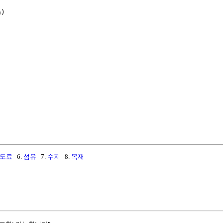
)

도료
6.
섬유
7.
수지
8.
목재