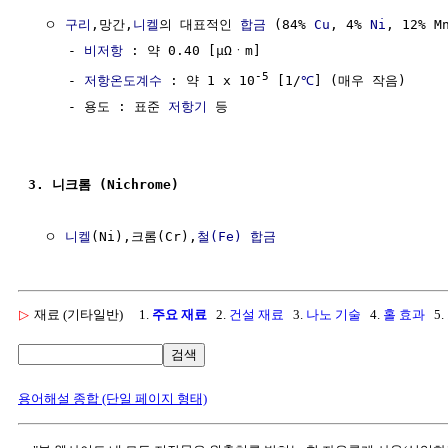
  ㅇ 
구리
,망간,
니켈
의 대표적인 
합금
 (84% 
Cu
, 4% 
Ni
, 12% Mn
     - 
비저항
 : 약 0.40 [μΩㆍm] 

-5
     - 
저항온도계수
 : 약 1 x 10
 [1/
℃
] (매우 작음)

     - 용도 : 표준 
저항기
 등

3. 니크롬 (Nichrome)
  ㅇ 
니켈
(Ni),크롬(Cr),
철(Fe)
합금
▷
재료 (기타일반)
1.
주요 재료
2.
건설 재료
3.
나노 기술
4.
홀 효과
5.
검색
용어해설 종합 (단일 페이지 형태)