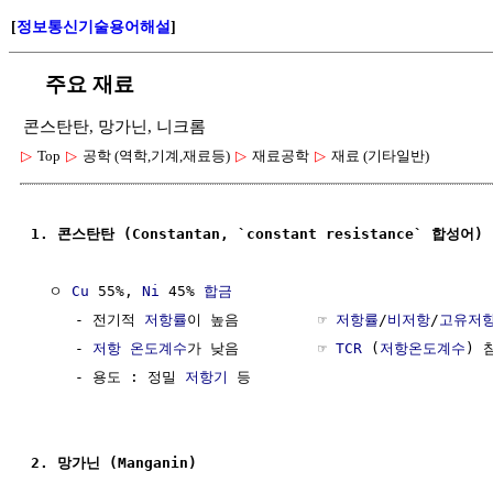
[
정보통신기술용어해설
]
주요 재료
콘스탄탄, 망가닌, 니크롬
▷
Top
▷
공학 (역학,기계,재료등)
▷
재료공학
▷
재료 (기타일반)
1. 콘스탄탄 (Constantan, `constant resistance` 합성어)
  ㅇ 
Cu
 55%, 
Ni
 45% 
합금
     - 전기적 
저항률
이 높음         ☞ 
저항률
/
비저항
/
고유저
     - 
저항 온도계수
가 낮음         ☞ 
TCR
 (
저항온도계수
) 
     - 용도 : 정밀 
저항기
 등

2. 망가닌 (Manganin)