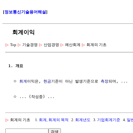
[
정보통신기술용어해설
]
회계이익
▷
Top
▷
기술경영
▷
산업경영
▷
예산회계
▷
회계의 기초
1. 개요
  ㅇ 
회계
이익은, 
현금
기준이 아닌 발생기준으로 
측정
되며, ...

▷
회계의 기초
1.
회계, 회계의 목적
2.
회계년도
3.
기업회계기준
4.
일
검색