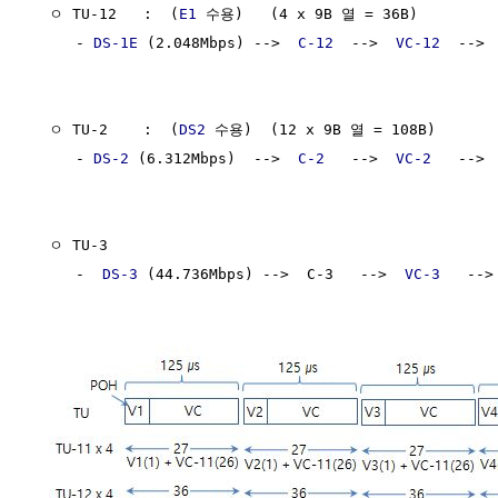
  ㅇ TU-12   :  (
E1
 수용)   (4 x 9B 열 = 36B) 

     - 
DS-1E
 (2.048Mbps) -->  
C-12
  -->  
VC-12
  --> 
                                                    
  ㅇ TU-2    :  (
DS2
 수용)  (12 x 9B 열 = 108B) 

     - 
DS-2
 (6.312Mbps)  -->  
C-2
   -->  
VC-2
   --> 
                                                    
  ㅇ TU-3

     -  
DS-3
 (44.736Mbps) -->  C-3   -->  
VC-3
   -->
                                                    