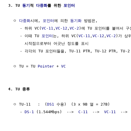
3. TU 
동기
적 
다중화
를 위한 
포인터
  ㅇ 
다중화
시에, 
포인터
에 의한 
동기화
 방법은,

     - 하위 VC(
VC-11
,
VC-12
,
VC-2
)에 TU 포인터를 붙여서 구
     - 이때 TU 
포인터
는, 하위 VC(
VC-11
,
VC-12
,
VC-2
)가 상위
       시작점으로부터 어긋난 정도를 표시

     - 각각의 TU 포인터들을, TU-11 PTR, TU-12 PTR, TU-2 
  ㅇ TU = TU 
Pointer
 + 
VC
4. TU 종류
  ㅇ TU-11   :  (
DS1
 수용)  (3 x 9B 열 = 27B)

     - 
DS-1
 (1.544Mbps)  -->  
C-11
  -->  
VC-11
  --> 
                                                    