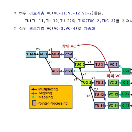
  ㅇ 하위 
경로계층
 VC(
VC-11
,
VC-12
,
VC-2
)들은,

     - TU(TU-11,TU-12,TU-2)와 
TUG
(
TUG-2
,
TUG-3
)를 거쳐서
  ㅇ 상위 
경로계층
 VC(
VC-3
,
VC-4
)로 
다중화