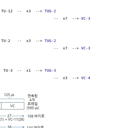
 TU-12  --  x3  --> 
TUG-2
                        --  x7  --> 
VC-3
 TU-2   --  x3  --> 
TUG-2
                        --  x7  --> 
VC-3
  TU-3  --  x1  --> 
TUG-3
                        --  x3  --> 
VC-4