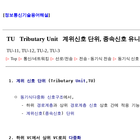
[
정보통신기술용어해설
]
TU Tributary Unit 계위신호 단위, 종속신호 유
TU-11, TU-12, TU-2, TU-3
▷
Top
▷
통신/네트워킹
▷
선로/전송
▷
전송 - 동기식 전송
▷
동기식 신호
1. 
계위 신호
단위
 (Tributary 
Unit
,TU)
  ㅇ 
동기식다중화 신호구조
에서, 

     - 하위 
경로계층
과 상위 
경로계층
신호
 상호 간에 적응 기능
     - 
계위신호
(
종속신호
) 
단위
2. 하위 VC에서 상위 VC로의 
다중화