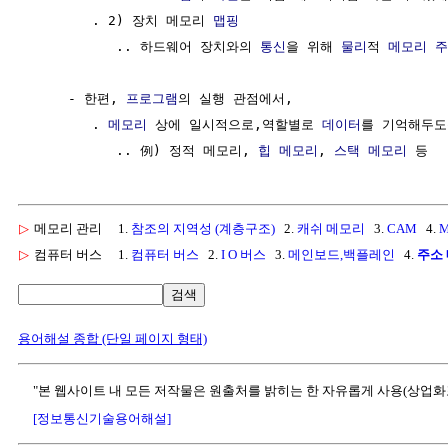
        . 2) 장치 메모리 
맵핑
           .. 하드웨어 장치와의 
통신
을 위해 
물리
적 
메모리 
     - 한편, 
프로그램
의 실행 관점에서,                    
        . 
메모리
 상에 일시적으로,역할별로 
데이터
를 기억해두도
           .. 例) 정적 메모리, 
힙 메모리
, 
스택 메모리
▷
메모리 관리
1.
참조의 지역성 (계층구조)
2.
캐쉬 메모리
3.
CAM
4.
▷
컴퓨터 버스
1.
컴퓨터 버스
2.
I O 버스
3.
메인보드,백플레인
4.
주소
검색
용어해설 종합 (단일 페이지 형태)
"본 웹사이트 내 모든 저작물은 원출처를 밝히는 한 자유롭게 사용(상업화
[정보통신기술용어해설]