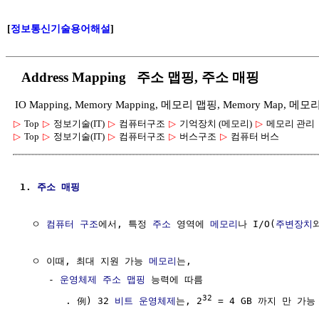
[
정보통신기술용어해설
]
Address Mapping 주소 맵핑, 주소 매핑
IO Mapping, Memory Mapping, 메모리 맵핑, Memory Map, 메모
▷
Top
▷
정보기술(IT)
▷
컴퓨터구조
▷
기억장치 (메모리)
▷
메모리 관리
▷
Top
▷
정보기술(IT)
▷
컴퓨터구조
▷
버스구조
▷
컴퓨터 버스
1. 
주소
매핑
  ㅇ 
컴퓨터 구조
에서, 특정 
주소
 영역에 
메모리
나 I/O(
주변장치
  ㅇ 이때, 최대 지원 가능 
메모리
는,

     - 
운영체제
주소
맵핑
 능력에 따름

32
        . 例) 32 
비트
운영체제
는, 2
 = 4 GB 까지 만 가능
