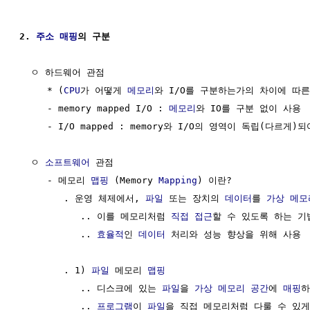
2. 
주소
매핑
의 구분
  ㅇ 하드웨어 관점 

     * (
CPU
가 어떻게 
메모리
와 I/O를 구분하는가의 차이에 따른
     - memory mapped I/O : 
메모리
와 IO를 구분 없이 사용

     - I/O mapped : memory와 I/O의 영역이 독립(다르게)
  ㅇ 
소프트웨어
 관점

     - 메모리 
맵핑
 (Memory 
Mapping
) 이란?

        . 운영 체제에서, 
파일
 또는 장치의 
데이터
를 
가상 메모
           .. 이를 메모리처럼 
직접 접근
할 수 있도록 하는 기법
           .. 
효율적
인 
데이터
 처리와 성능 향상을 위해 사용

        . 1) 
파일
 메모리 
맵핑
           .. 디스크에 있는 
파일
을 
가상 메모리
공간
에 
매핑
하
           .. 
프로그램
이 
파일
을 직접 메모리처럼 다룰 수 있게 