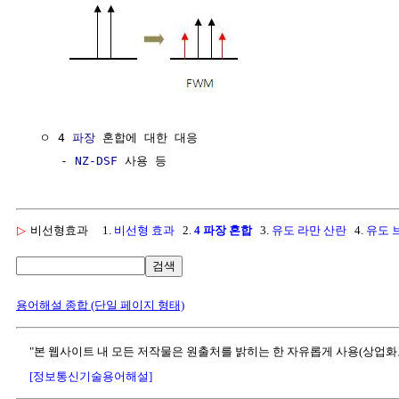
  ㅇ 4 
파장
 혼합에 대한 대응

     - 
NZ-DSF
▷
비선형효과
1.
비선형 효과
2.
4 파장 혼합
3.
유도 라만 산란
4.
유도 
검색
용어해설 종합 (단일 페이지 형태)
"본 웹사이트 내 모든 저작물은 원출처를 밝히는 한 자유롭게 사용(상업화
[정보통신기술용어해설]