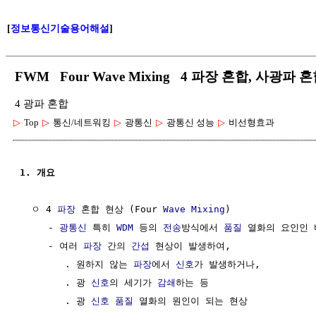
[
정보통신기술용어해설
]
FWM Four Wave Mixing 4 파장 혼합, 사광파 
4 광파 혼합
▷
Top
▷
통신/네트워킹
▷
광통신
▷
광통신 성능
▷
비선형효과
1. 개요
  ㅇ 4 
파장
 혼합 현상 (Four 
Wave
Mixing
)

     - 
광통신
 특히 
WDM
 등의 
전송
방식에서 
품질
 열화의 요인인 
     - 여러 
파장
 간의 
간섭
 현상이 발생하여, 

        . 원하지 않는 
파장
에서 
신호
가 발생하거나,

        . 광 
신호
의 세기가 
감쇄
하는 등

        . 광 
신호
품질
 열화의 원인이 되는 현상
