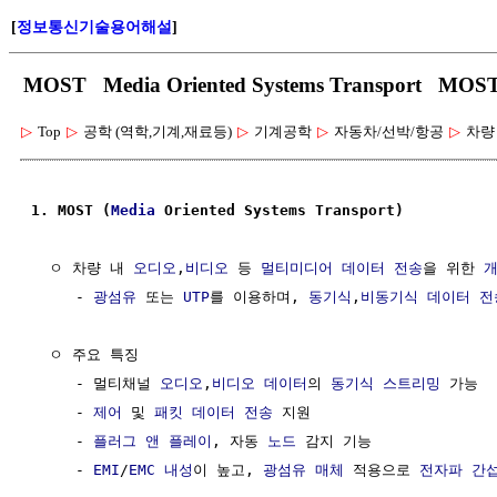
[
정보통신기술용어해설
]
MOST Media Oriented Systems Transport MO
▷
Top
▷
공학 (역학,기계,재료등)
▷
기계공학
▷
자동차/선박/항공
▷
차량
1. MOST (
Media
 Oriented Systems Transport)
  ㅇ 차량 내 
오디오
,
비디오
 등 
멀티미디어
데이터
전송
을 위한 
     - 
광섬유
 또는 
UTP
를 이용하며, 
동기식
,
비동기식
데이터
전
  ㅇ 주요 특징

     - 멀티채널 
오디오
,
비디오
데이터
의 
동기식
스트리밍
 가능

     - 
제어
 및 
패킷
데이터
전송
 지원

     - 
플러그 앤 플레이
, 자동 
노드
 감지 기능

     - 
EMI
/
EMC
내성
이 높고, 
광섬유
매체
 적용으로 
전자파
간