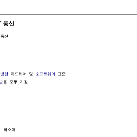
ST 통신
 통신
개방형
 하드웨어 및 
소프트웨어
 표준

송
을 모두 지원

섭
 최소화
