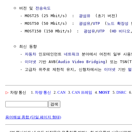
  ㅇ 버전 및 
전송속도
     - MOST25 (25 Mbit/s)  :  
광섬유
  (초기 버전)

     - MOST50 (50 Mbit/s)  :  
광섬유
/
UTP
  (
노드
확장성
 
     - MOST150 (150 Mbit/s)  :  
광섬유
/
UTP
  (
HD
비디오
  ㅇ 최신 동향

     - 
자동차
 인포테인먼트 
네트워크
 분야에서 여전히 일부 사용되
     - 
이더넷
 기반 AVB(
Audio Video
Bridging
) 또는 TSN(T
     - 고급차 위주로 제한적 유지, 신형차에서는 
이더넷
 기반 
멀
▷
차량 통신
1.
차량 통신
2.
CAN
3.
CAN 프레임
4.
MOST
5.
DSRC
6
검색
용어해설 종합 (단일 페이지 형태)