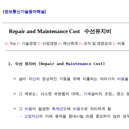
[
정보통신기술용어해설
]
Repair and Maintenance Cost 수선유지비
▷
Top
▷
기술경영
▷
산업경영
▷
예산회계
▷
손익 및 경영성과
▷
비용
1. 수선 유지비 (Repair and 
Maintenance
 Cost)
  ㅇ 설비 
자산
의 정상적인 가동을 위해 지출되는 여러가지 
비용
을
  ㅇ 그 예로는, 사소한 부분품의 대체, 
기계
설비의 조정, 청소 등
  ㅇ 그 
비용
이 발생한 
회계년도
에 
비용
으로 처리하게 됨

     - 
고정자산