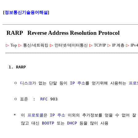
[
정보통신기술용어해설
]
RARP Reverse Address Resolution Protocol
▷
Top
▷
통신/네트워킹
▷
인터넷/데이터통신
▷
TCP/IP
▷
IP 계층
▷
IPv
1. RARP
  ㅇ 
디스크
가 없는 단말 등이 
IP 주소
를 얻기위해 사용하는 
프로
  ㅇ 표준  :  
RFC
 903

  *  이 
프로토콜
은 
IP 주소
 이외의 추가정보를 얻을 수 없어 잘 
     않고 대신 
BOOTP
 또는 
DHCP
 등을 많이 사용
