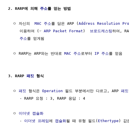
2. RARP에 의해 
주소
를 얻는 방법
  ㅇ 자신의  
MAC 주소
를 담은 ARP (
Address Resolution Pr
     이용하여 (☞ 
ARP Packet Format
)  
브로드캐스팅
하여, RA
주소
를 얻게됨 

  ㅇ RARP는 ARP와는 반대로 
MAC 주소
로부터 
IP 주소
를 얻음

3. RARP 
패킷
 형식
  ㅇ 
패킷
 형식은 
Operation
 필드 부분에서만 다르고, ARP 
패킷
     - RARP 요청 : 3, RARP 응답 : 4

  ㅇ 
이더넷
캡슐화
     - 
이더넷 프레임
에 
캡슐화
될 때 유형 필드(
Ethertype