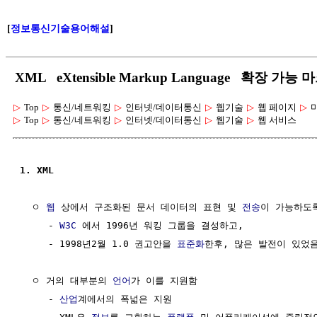
[
정보통신기술용어해설
]
XML eXtensible Markup Language 확장 가능
▷
Top
▷
통신/네트워킹
▷
인터넷/데이터통신
▷
웹기술
▷
웹 페이지
▷
▷
Top
▷
통신/네트워킹
▷
인터넷/데이터통신
▷
웹기술
▷
웹 서비스
1. XML
  ㅇ 
웹
 상에서 구조화된 문서 데이터의 표현 및 
전송
이 가능하도록
     - 
W3C
 에서 1996년 워킹 그룹을 결성하고, 

     - 1998년2월 1.0 권고안을 
표준화
한후, 많은 발전이 있었음
  ㅇ 거의 대부분의 
언어
가 이를 지원함

     - 
산업
계에서의 폭넓은 지원
