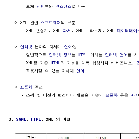
     - 크게 
선언
부와 
인스턴스
로 나뉨

  ㅇ XML 관련 
소프트웨어
의 구분

     - XML 편집기, XML 
파서
, XML 브라우저, XML 
데이터베이
  ㅇ 
인터넷
 분야의 차세대 
언어
化

     - 일반적으로 
인터넷
정보
는 
HTML
 이라는 
인터넷
언어
를 사
     - XML은 기존 
HTML
의 기능을 대폭 향상시켜 e-비즈니스, 
       적용시킬 수 있는 차세대 
언어
  ㅇ 
표준화
 주관

     - 스펙 및 버전의 변경이나 새로운 기술의 
표준화
 등을 
W3C
3. 
SGML
, 
HTML
, XML 의 비교 