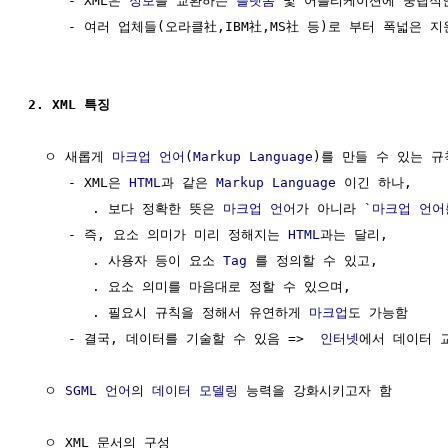
     - XML은 
정보
를 교환하는 
플랫폼
 및 어플리케이션에 중립적인
     - 여러 업체들(오라클社,IBM社,MS社 등)로 부터 폭넓은 지
2. XML 특징
  ㅇ 새롭게 
마크업 언어
(
Markup Language
)를 만들 수 있는 규
     - XML은 
HTML
과 같은 
Markup Language
 이긴 하나,

        . 보다 정확한 뜻은 
마크업 언어
가 아니라 `
마크업 언어
     - 즉, 요소 의미가 미리 정해지는 
HTML
과는 달리, 

        . 사용자 등이 요소 
Tag
 를 정의할 수 있고,

        . 요소 의미를 마음대로 정할 수 있으며, 

        . 필요시 규칙을 정해서 유연하게 
마크업
도 가능함

     - 결국, 데이터를 기술할 수 있음 =>  
인터넷
에서 데이터 교
  ㅇ 
SGML
언어
의 
데이터 모델링
 능력을 강화시키고자 함

  ㅇ XML 문서의 구성
