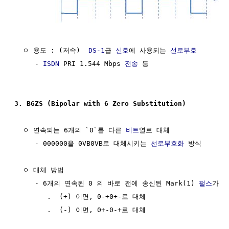
  ㅇ 용도 : (저속)  
DS-1
급 
신호
에 사용되는 
선로부호
     - 
ISDN
 PRI 1.544 Mbps 
전송
 등

3. B6ZS (Bipolar with 6 Zero Substitution) 
  ㅇ 연속되는 6개의 `0`를 다른 
비트
열로 대체

     - 000000을 0VB0VB로 대체시키는 
선로부호화
 방식

  ㅇ 대체 방법

     - 6개의 연속된 0 의 바로 전에 송신된 Mark(1) 
펄스
가

        .  (+) 이면, 0-+0+-로 대체

        .  (-) 이면, 0+-0-+로 대체
