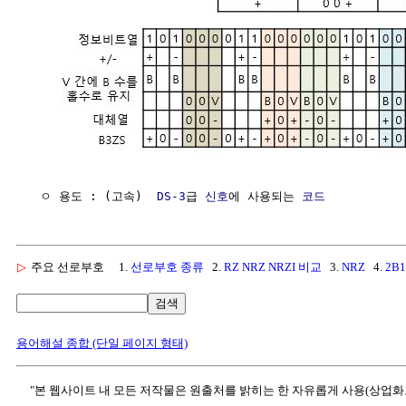
  ㅇ 용도 : (고속)  
DS-3
급 
신호
에 사용되는 
코드
▷
주요 선로부호
1.
선로부호 종류
2.
RZ NRZ NRZI 비교
3.
NRZ
4.
2B
검색
용어해설 종합 (단일 페이지 형태)
"본 웹사이트 내 모든 저작물은 원출처를 밝히는 한 자유롭게 사용(상업화