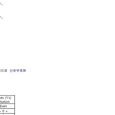
,

, 

식으로 
선로부호화