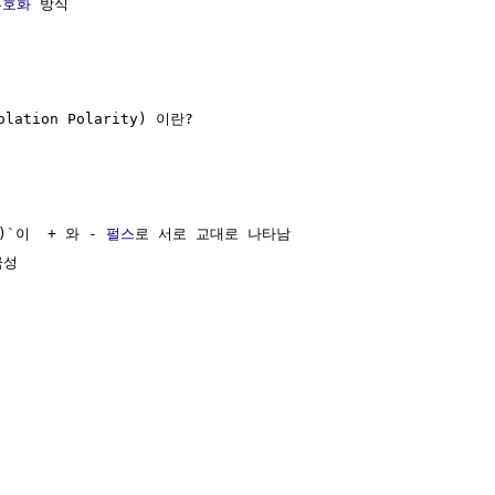
부호화
 방식

lation Polarity) 이란?

)`이  + 와 - 
펄스
로 서로 교대로 나타남

성


