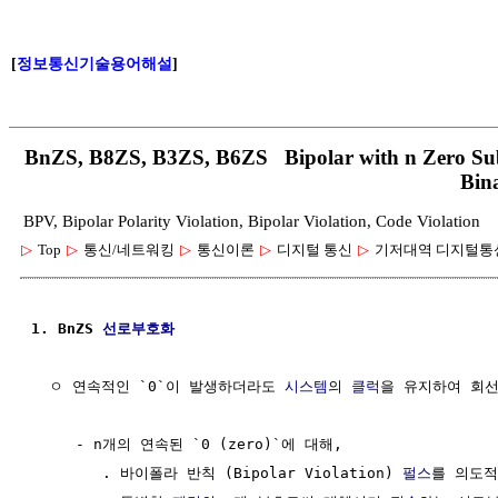
[
정보통신기술용어해설
]
BnZS, B8ZS, B3ZS, B6ZS Bipolar with n Zero Substi
Bin
BPV, Bipolar Polarity Violation, Bipolar Violation, Code Violation
▷
Top
▷
통신/네트워킹
▷
통신이론
▷
디지털 통신
▷
기저대역 디지털통
1. BnZS 
선로부호화
  ㅇ 연속적인 `0`이 발생하더라도 
시스템
의 
클럭
을 유지하여 회선
     - n개의 연속된 `0 (zero)`에 대해, 

        . 바이폴라 반칙 (Bipolar Violation) 
펄스
를 의도적