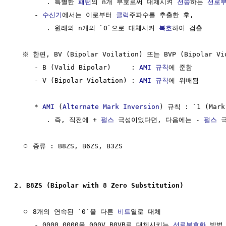
        . 특별한 
패턴
의 n개 부호로써 대체시켜 
전송
하는 
선로
     - 
수신기
에서는 이로부터 
클럭
주파수를 추출한 후,

        . 원래의 n개의 `0`으로 대체시켜 
복호
하여 검출

  ※ 한편, BV (Bipolar Voilation) 또는 BVP (Bipolar Vio
     - B (Valid Bipolar)     : 
AMI 규칙
에 준함

     - V (Bipolar Violation) : 
AMI 규칙
에 위배됨

     * 
AMI
 (
Alternate Mark Inversion
) 규칙 : `1 (Mark
        . 즉, 직전에 + 
펄스
 극성이었다면, 다음에는 - 
펄스
 극
  ㅇ 종류 : B8ZS, B6ZS, B3ZS

2. B8ZS (Bipolar with 8 Zero Substitution)
  ㅇ 8개의 연속된 `0`을 다른 
비트
열로 대체

     - 0000 0000을 000V B0VB로 대체시키는 
선로부호화
 방법 