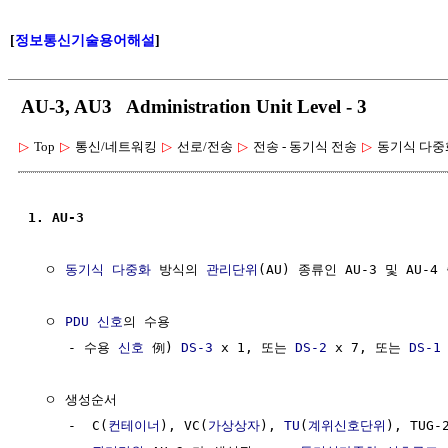
[
정보통신기술용어해설
]
AU-3, AU3 Administration Unit Level - 3
▷
Top
▷
통신/네트워킹
▷
선로/전송
▷
전송 - 동기식 전송
▷
동기식 다중
1. AU-3
  ㅇ 
동기식 다중화
 방식의 
관리단위
(AU) 종류인 AU-3 및 AU-4 
  ㅇ 
PDU
신호
의 수용

     - 수용 
신호
 例) 
DS-3
 x 1, 또는 
DS-2
 x 7, 또는 
DS-1
  ㅇ 생성순서 

     -  C(
컨테이너
), VC(
가상상자
), 
TU
(
계위신호단위
), TUG-