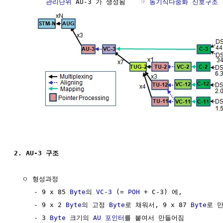
관리단위
 AU-3 가 생성됨    ☞ 
동기식다중화 신호구조
2. AU-3 구조
  ㅇ 형성과정

     - 9 x 85 
Byte
의 
VC-3
 (= 
POH
 + C-3) 에,

     - 9 x 2 
Byte
의 고정 
Byte
로 채워서, 9 x 87 
Byte
로 만
     - 3 
Byte
 크기의 
AU 포인터
를 붙여서 만들어짐
