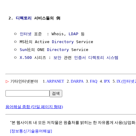
2. 
디렉토리
 서비스들의 例
  ㅇ 
인터넷
 표준  : Whois, 
LDAP
 등

  ㅇ MS社의 Active 
Directory
 Service

  ㅇ 
Sun
社의 ONE 
Directory
 Service

  ㅇ 
X.500
 시리즈 : 
보안
 관련 
인증서
디렉토리
시스템
▷
기타인터넷분야
1.
ARPANET
2.
DARPA
3.
FAQ
4.
IPX
5.
IX (인터
검색
용어해설 종합 (단일 페이지 형태)
"본 웹사이트 내 모든 저작물은 원출처를 밝히는 한 자유롭게 사용(상업화
[정보통신기술용어해설]