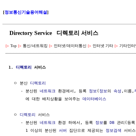
[
정보통신기술용어해설
]
Directory Service 디렉토리 서비스
▷
Top
▷
통신/네트워킹
▷
인터넷/데이터통신
▷
인터넷 기타
▷
기타인터
1. 
디렉토리
 서비스
  ㅇ 분산 
디렉토리
     - 분산된 
네트워크
 환경에서, 등록 
정보
(
정보
의 
속성
,이름,
       에 대한 배치상황을 보여주는 
데이터베이스
  ㅇ 
디렉토리
 서비스

     - 분산된 
네트워크
 환경 하에서, 등록 
정보
를 
DB
 관리(등록
       1 이상의 분산된 
서버
 집단으로 제공되는 
정보검색
 서비스
