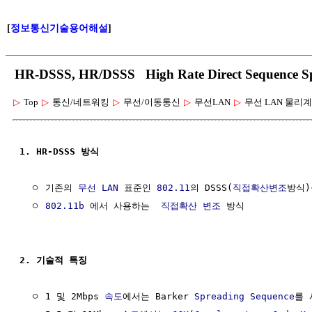
[
정보통신기술용어해설
]
HR-DSSS, HR/DSSS High Rate Direct Sequence 
▷
Top
▷
통신/네트워킹
▷
무선/이동통신
▷
무선LAN
▷
무선 LAN 물리
1. HR-DSSS 방식  
  ㅇ 기존의 
무선 LAN
 표준인 
802.11
의 DSSS(
직접확산변조
방식)
  ㅇ 
802.11b
 에서 사용하는  
직접확산
변조
 방식

2. 기술적 특징
  ㅇ 1 및 2Mbps 
속도
에서는 Barker 
Spreading Sequence
를 